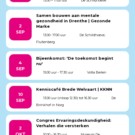
13.00 – 17.00 uur
De Schildhoeve
Samen bouwen aan mentale
gezondheid in Drenthe | Gezonde
2
Marke
SEP
13.00- 17.00 uur
De Schildhoeve,
Fluitenberg
Bijeenkomst: 'De toekomst begint
4
nu'
SEP
15:00 uur - 17:30 uur
Volta Beilen
Kenniscafé Brede Welvaart | KKNN
10
13.00 uur (inloop 12.30) tot 16.30 uur
De
SEP
Brinkhof in Norg
Congres Ervaringsdeskundigheid:
Verhalen die versterken
2
OKT
10.00 - 16.30 uur
Museum De