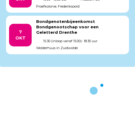
Proefkolonie, Frederiksoord
Bondgenotenbijeenkomst
Bondgenootschap voor een
7
Geletterd Drenthe
OKT
15.30 (inloop vanaf 15.00)- 18.30 uur
Wolderhuus in Zuidwolde