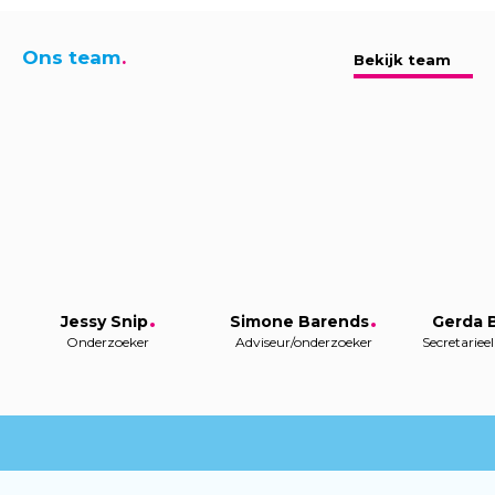
Ons team
Bekijk team
Jessy Snip
Simone Barends
Gerda 
Onderzoeker
Adviseur/onderzoeker
Secretarie