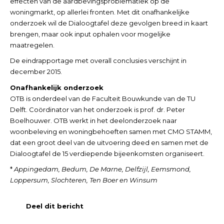
effecten van de aardbevingsproblematiek op de
woningmarkt, op allerlei fronten. Met dit onafhankelijke
onderzoek wil de Dialoogtafel deze gevolgen breed in kaart
brengen, maar ook input ophalen voor mogelijke
maatregelen.
De eindrapportage met overall conclusies verschijnt in
december 2015.
Onafhankelijk onderzoek
OTB is onderdeel van de Faculteit Bouwkunde van de TU
Delft. Coördinator van het onderzoek is prof. dr. Peter
Boelhouwer. OTB werkt in het deelonderzoek naar
woonbeleving en woningbehoeften samen met CMO STAMM,
dat een groot deel van de uitvoering deed en samen met de
Dialoogtafel de 15 verdiepende bijeenkomsten organiseert.
*
Appingedam, Bedum, De Marne, Delfzijl, Eemsmond,
Loppersum, Slochteren, Ten Boer en Winsum
Deel dit bericht