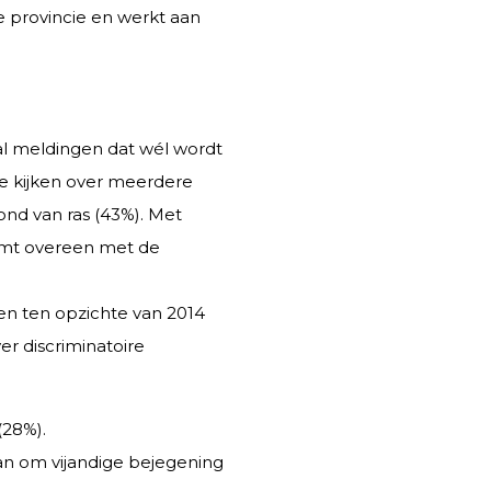
e provincie en werkt aan
al meldingen dat wél wordt
we kijken over meerdere
ond van ras (43%). Met
omt overeen met de
en ten opzichte van 2014
r discriminatoire
(28%).
aan om vijandige bejegening