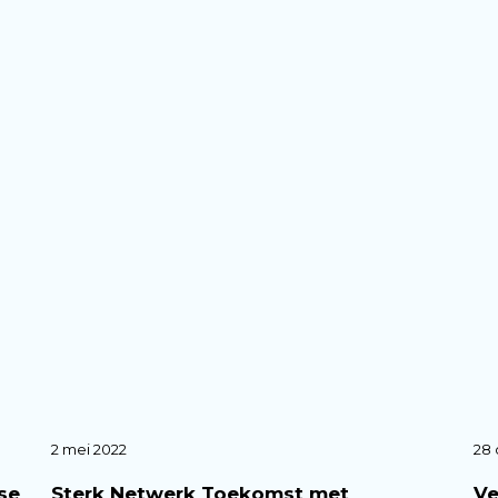
2 mei 2022
28 
se
Sterk Netwerk Toekomst met
Ve