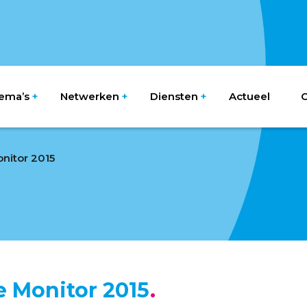
ema’s
Netwerken
Diensten
Actueel
O
onitor 2015
e Monitor 2015