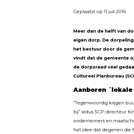
Geplaatst op 11 juli 2016
Meer dan de helft van d
eigen dorp. De dorpeling
het bestuur door de geme
vindt dat de gemeente op
de dorpsraad veel gedaan 
Cultureel Planbureau (S
Aanboren ´lokale
“Tegenwoordig krijgen buu
bij” aldus SCP-directeur K
ondernemers en maatschapp
het idee dat degenen die