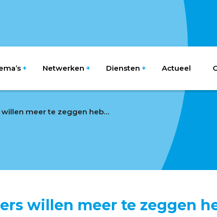
ema’s
Netwerken
Diensten
Actueel
O
Dorpsbewoners willen meer te zeggen hebben
rs willen meer te zeggen h