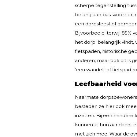
scherpe tegenstelling tu
belang aan basisvoorzieni
een dorpsfeest of gemeen
Bijvoorbeeld: terwijl 85% 
het dorp’ belangrijk vindt,
fietspaden, historische g
anderen, maar ook dit is g
‘een wandel- of fietspad r
Leefbaarheid voo
Naarmate dorpsbewoners posi
besteden ze hier ook meer 
inzetten. Bij een mindere 
kunnen zij hun aandacht en
met zich mee. Waar de over