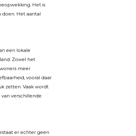
ieopwekking. Het is
n doen. Het aantal
an een lokale
eland. Zowel het
bewoners meer
efbaarheid, vooral daar
uk zetten. Vaak wordt
van verschillende
staat er echter geen