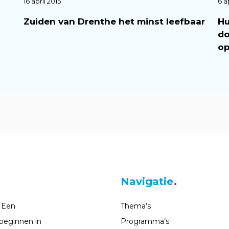
16 april 2015
6 a
Zuiden van Drenthe het minst leefbaar
Hu
do
op
Navigatie
 Een
Thema’s
beginnen in
Programma’s