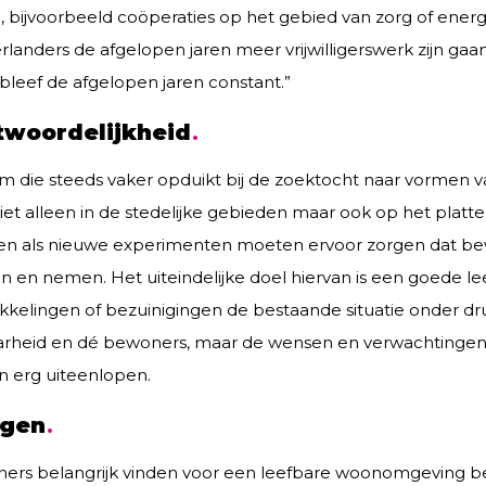
ijvoorbeeld coöperaties op het gebied van zorg of energ
rlanders de afgelopen jaren meer vrijwilligerswerk zijn gaa
n bleef de afgelopen jaren constant.”
twoordelijkheid
m die steeds vaker opduikt bij de zoektocht naar vormen v
iet alleen in de stedelijke gebieden maar ook op het platt
leven als nieuwe experimenten moeten ervoor zorgen dat 
en en nemen. Het uiteindelijke doel hiervan is een goede le
kelingen of bezuinigingen de bestaande situatie onder dr
arheid en dé bewoners, maar de wensen en verwachtingen 
 erg uiteenlopen.
ngen
ers belangrijk vinden voor een leefbare woonomgeving be