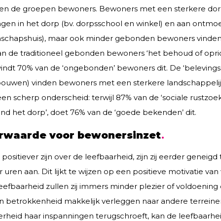
ssen de groepen bewoners. Bewoners met een sterkere do
ngen in het dorp (bv. dorpsschool en winkel) en aan ontm
schapshuis), maar ook minder gebonden bewoners vinden d
van de traditioneel gebonden bewoners ‘het behoud of opri
 vindt 70% van de ‘ongebonden’ bewoners dit. De ‘belevingskw
ebouwen) vinden bewoners met een sterkere landschappelij
een scherp onderscheid: terwijl 87% van de ‘sociale rustzoe
ond het dorp’, doet 76% van de ‘goede bekenden’ dit.
rwaarde voor bewonersinzet
tiever zijn over de leefbaarheid, zijn zij eerder geneigd to
uren aan. Dit lijkt te wijzen op een positieve motivatie va
leefbaarheid zullen zij immers minder plezier of voldoening
 betrokkenheid makkelijk verleggen naar andere terreinen.
heid haar inspanningen terugschroeft, kan de leefbaarheid