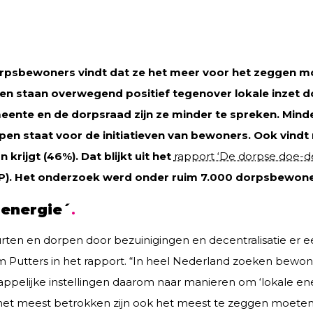
orpsbewoners vindt dat ze het meer voor het zeggen m
en staan overwegend positief tegenover lokale inzet 
ente en de dorpsraad zijn ze minder te spreken. Minde
en staat voor de initiatieven van bewoners. Ook vindt 
krijgt (46%). Dat blijkt uit het
rapport ‘De dorpse doe-d
CP). Het onderzoek werd onder ruim 7.000 dorpsbewone
 energie´
rten en dorpen door bezuinigingen en decentralisatie er e
im Putters in het rapport. “In heel Nederland zoeken bewon
elijke instellingen daarom naar manieren om ‘lokale ener
 het meest betrokken zijn ook het meest te zeggen moete