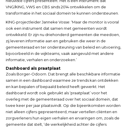
nieuwste cijfers presenteert. Het is een instrument dat
VNG/KING, VWS en CBS sinds 2014 ontwikkelen om de
transformatie in het sociaal domein te kunnen ondersteunen.
KING-projectleider Janneke Vosse: ‘Maar de monitor is vooral
ook een instrument dat samen met gemeenten wordt
ontwikkeld. Er zijn nu driehonderd gemeenten die meedoen,
zij leveren informatie aan en gebruiken die weer in de
gemeenteraad en ter ondersteuning van beleid en uitvoering,
bijvoorbeeld in de wijkteams, vaak aangevuld met andere
informatie, verhalen en onderzoeken.’
Dashboard als praatplaat
Zoals Borger-Odoorn. Dat brengt alle beschikbare informatie
samen in een dashboard waarmee ze trends kan ontdekken
en kan bepalen of bepaald beleid heeft gewerkt. Het
dashboard wordt ook gebruikt als ‘praatplaat’ voor het
overleg met de gemeenteraad over het sociaal domein, dat
twee keer per jaar plaatsvindt. Op die bijeenkomsten worden
niet alleen cijfers gepresenteerd, maar vertellen cliënten en
zorgverleners hun eigen verhalen en ervaringen om, zoals de
gemeente dat stelt, ‘de werkelijkheid achter de cijfers