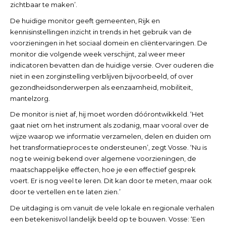
zichtbaar te maken’.
De huidige monitor geeft gemeenten, Rijk en
kennisinstellingen inzicht in trends in het gebruik van de
voorzieningen in het sociaal domein en cliëntervaringen. De
monitor die volgende week verschijnt, zal weer meer
indicatoren bevatten dan de huidige versie. Over ouderen die
niet in een zorginstelling verblijven bijvoorbeeld, of over
gezondheidsonderwerpen als eenzaamheid, mobiliteit,
mantelzorg.
De monitor is niet af, hij moet worden dóórontwikkeld. ‘Het
gaat niet om het instrument als zodanig, maar vooral over de
wijze waarop we informatie verzamelen, delen en duiden om
het transformatieproces te ondersteunen’, zegt Vosse. ‘Nu is
nog te weinig bekend over algemene voorzieningen, de
maatschappelijke effecten, hoe je een effectief gesprek
voert. Er is nog veel te leren. Dit kan door te meten, maar ook
door te vertellen en te laten zien.’
De uitdaging is om vanuit de vele lokale en regionale verhalen
een betekenisvol landelijk beeld op te bouwen. Vosse: ‘Een