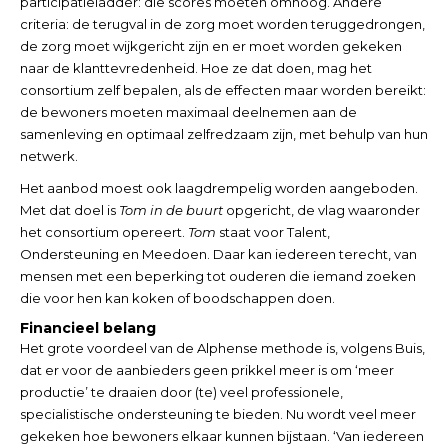
participatieladder: die scores moeten omhoog. Andere
criteria: de terugval in de zorg moet worden teruggedrongen,
de zorg moet wijkgericht zijn en er moet worden gekeken
naar de klanttevredenheid. Hoe ze dat doen, mag het
consortium zelf bepalen, als de effecten maar worden bereikt:
de bewoners moeten maximaal deelnemen aan de
samenleving en optimaal zelfredzaam zijn, met behulp van hun
netwerk.
Het aanbod moest ook laagdrempelig worden aangeboden.
Met dat doel is
Tom in de buurt
opgericht, de vlag waaronder
het consortium opereert.
Tom
staat voor Talent,
Ondersteuning en Meedoen. Daar kan iedereen terecht, van
mensen met een beperking tot ouderen die iemand zoeken
die voor hen kan koken of boodschappen doen.
Financieel belang
Het grote voordeel van de Alphense methode is, volgens Buis,
dat er voor de aanbieders geen prikkel meer is om ‘meer
productie’ te draaien door (te) veel professionele,
specialistische ondersteuning te bieden. Nu wordt veel meer
gekeken hoe bewoners elkaar kunnen bijstaan. ‘Van iedereen