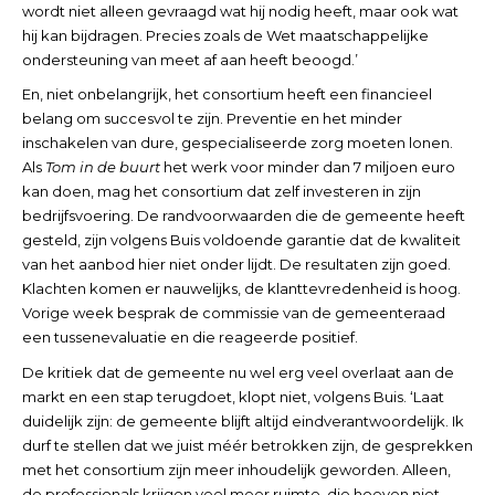
wordt niet alleen gevraagd wat hij nodig heeft, maar ook wat
hij kan bijdragen. Precies zoals de Wet maatschappelijke
ondersteuning van meet af aan heeft beoogd.’
En, niet onbelangrijk, het consortium heeft een financieel
belang om succesvol te zijn. Preventie en het minder
inschakelen van dure, gespecialiseerde zorg moeten lonen.
Als
Tom in de buurt
het werk voor minder dan 7 miljoen euro
kan doen, mag het consortium dat zelf investeren in zijn
bedrijfsvoering. De randvoorwaarden die de gemeente heeft
gesteld, zijn volgens Buis voldoende garantie dat de kwaliteit
van het aanbod hier niet onder lijdt. De resultaten zijn goed.
Klachten komen er nauwelijks, de klanttevredenheid is hoog.
Vorige week besprak de commissie van de gemeenteraad
een tussenevaluatie en die reageerde positief.
De kritiek dat de gemeente nu wel erg veel overlaat aan de
markt en een stap terugdoet, klopt niet, volgens Buis. ‘Laat
duidelijk zijn: de gemeente blijft altijd eindverantwoordelijk. Ik
durf te stellen dat we juist méér betrokken zijn, de gesprekken
met het consortium zijn meer inhoudelijk geworden. Alleen,
de professionals krijgen veel meer ruimte, die hoeven niet