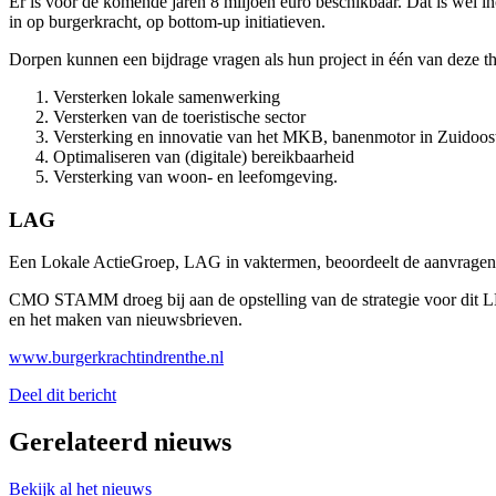
Er is voor de komende jaren 8 miljoen euro beschikbaar. Dat is we
in op burgerkracht, op bottom-up initiatieven.
Dorpen kunnen een bijdrage vragen als hun project in één van deze th
Versterken lokale samenwerking
Versterken van de toeristische sector
Versterking en innovatie van het MKB, banenmotor in Zuidoos
Optimaliseren van (digitale) bereikbaarheid
Versterking van woon- en leefomgeving.
LAG
Een Lokale ActieGroep, LAG in vaktermen, beoordeelt de aanvrage
CMO STAMM droeg bij aan de opstelling van de strategie voor dit L
en het maken van nieuwsbrieven.
www.burgerkrachtindrenthe.nl
Deel dit bericht
Gerelateerd nieuws
Bekijk al het nieuws