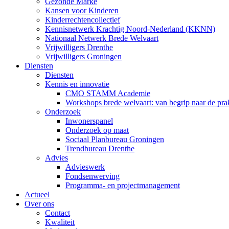
Gezonde Marke
Kansen voor Kinderen
Kinderrechtencollectief
Kennisnetwerk Krachtig Noord-Nederland (KKNN)
Nationaal Netwerk Brede Welvaart
Vrijwilligers Drenthe
Vrijwilligers Groningen
Diensten
Diensten
Kennis en innovatie
CMO STAMM Academie
Workshops brede welvaart: van begrip naar de prak
Onderzoek
Inwonerspanel
Onderzoek op maat
Sociaal Planbureau Groningen
Trendbureau Drenthe
Advies
Advieswerk
Fondsenwerving
Programma- en projectmanagement
Actueel
Over ons
Contact
Kwaliteit