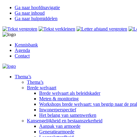
Ga naar hoofdnavigatie
Ga naar inhoud
Ga naar hulpmiddelen
Kennisbank
Agenda
Contact
Thema’s
Thema’s
Brede welvaart
Brede welvaart als beleidskader
Meten & monitoring
Workshops brede welvaart: van begrip naar de prak
Inwonerperspectief
Het belang van samenwerken
Kansengelijkheid en bestaanszekerheid
Aanpak van armoede
Generatiearmoede