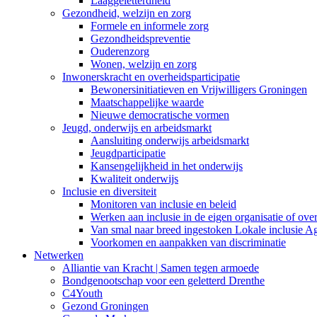
Laaggeletterdheid
Gezondheid, welzijn en zorg
Formele en informele zorg
Gezondheidspreventie
Ouderenzorg
Wonen, welzijn en zorg
Inwonerskracht en overheidsparticipatie
Bewonersinitiatieven en Vrijwilligers Groningen
Maatschappelijke waarde
Nieuwe democratische vormen
Jeugd, onderwijs en arbeidsmarkt
Aansluiting onderwijs arbeidsmarkt
Jeugdparticipatie
Kansengelijkheid in het onderwijs
Kwaliteit onderwijs
Inclusie en diversiteit
Monitoren van inclusie en beleid
Werken aan inclusie in de eigen organisatie of ove
Van smal naar breed ingestoken Lokale inclusie A
Voorkomen en aanpakken van discriminatie
Netwerken
Alliantie van Kracht | Samen tegen armoede
Bondgenootschap voor een geletterd Drenthe
C4Youth
Gezond Groningen