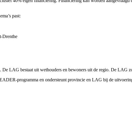
l inclusief 40% eigen financiering. Financiering kan worden aangevr
ema’s past:
t-Drenthe
n. De LAG bestaat uit wethouders en bewoners uit de regio. De LAG
EADER-programma en ondersteunt provincie en LAG bij de uitvoering, 