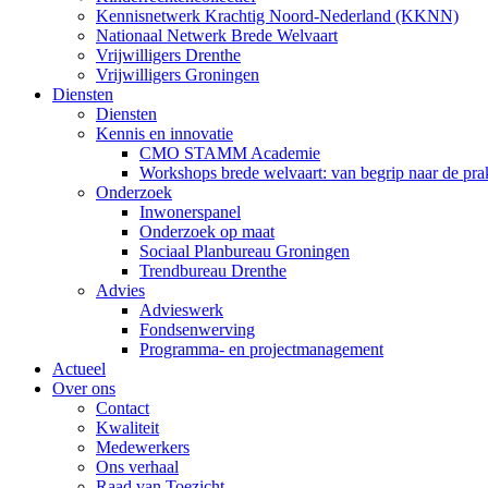
Kennisnetwerk Krachtig Noord-Nederland (KKNN)
Nationaal Netwerk Brede Welvaart
Vrijwilligers Drenthe
Vrijwilligers Groningen
Diensten
Diensten
Kennis en innovatie
CMO STAMM Academie
Workshops brede welvaart: van begrip naar de prak
Onderzoek
Inwonerspanel
Onderzoek op maat
Sociaal Planbureau Groningen
Trendbureau Drenthe
Advies
Advieswerk
Fondsenwerving
Programma- en projectmanagement
Actueel
Over ons
Contact
Kwaliteit
Medewerkers
Ons verhaal
Raad van Toezicht