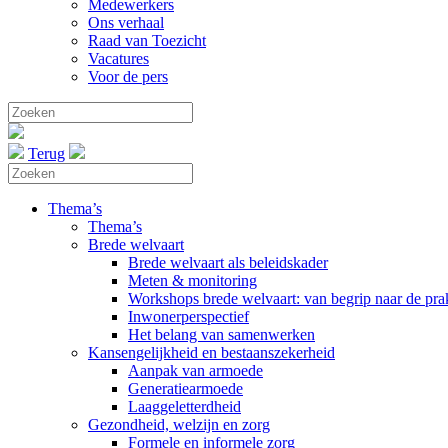
Medewerkers
Ons verhaal
Raad van Toezicht
Vacatures
Voor de pers
Terug
Thema’s
Thema’s
Brede welvaart
Brede welvaart als beleidskader
Meten & monitoring
Workshops brede welvaart: van begrip naar de prak
Inwonerperspectief
Het belang van samenwerken
Kansengelijkheid en bestaanszekerheid
Aanpak van armoede
Generatiearmoede
Laaggeletterdheid
Gezondheid, welzijn en zorg
Formele en informele zorg