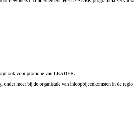
aagd door bewoners en ondernemers. Het LEADER-programma zet vooral
 zorgt ook voor promotie van LEADER.
onder meer bij de organisatie van inloopbijeenkomsten in de regio