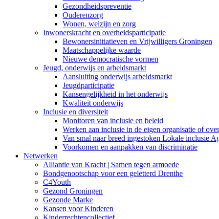
Gezondheidspreventie
Ouderenzorg
Wonen, welzijn en zorg
Inwonerskracht en overheidsparticipatie
Bewonersinitiatieven en Vrijwilligers Groningen
Maatschappelijke waarde
Nieuwe democratische vormen
Jeugd, onderwijs en arbeidsmarkt
Aansluiting onderwijs arbeidsmarkt
Jeugdparticipatie
Kansengelijkheid in het onderwijs
Kwaliteit onderwijs
Inclusie en diversiteit
Monitoren van inclusie en beleid
Werken aan inclusie in de eigen organisatie of ove
Van smal naar breed ingestoken Lokale inclusie A
Voorkomen en aanpakken van discriminatie
Netwerken
Alliantie van Kracht | Samen tegen armoede
Bondgenootschap voor een geletterd Drenthe
C4Youth
Gezond Groningen
Gezonde Marke
Kansen voor Kinderen
Kinderrechtencollectief