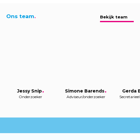
Ons team
Bekijk team
Jessy Snip
Simone Barends
Gerda 
Onderzoeker
Adviseur/onderzoeker
Secretarie