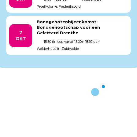
Proefkolonie, Frederiksoord
Bondgenotenbijeenkomst
Bondgenootschap voor een
7
Geletterd Drenthe
OKT
15.30 (inloop vanaf 15.00)- 18.30 uur
Wolderhuus in Zuidwolde