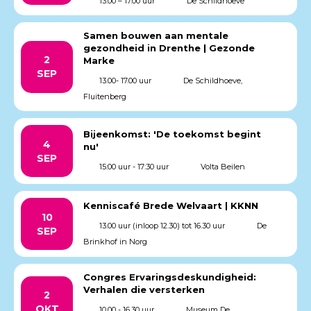
13.00 – 17.00 uur
De Schildhoeve
Samen bouwen aan mentale
gezondheid in Drenthe | Gezonde
2
Marke
SEP
13.00- 17.00 uur
De Schildhoeve,
Fluitenberg
Bijeenkomst: 'De toekomst begint
4
nu'
SEP
15:00 uur - 17:30 uur
Volta Beilen
Kenniscafé Brede Welvaart | KKNN
10
13.00 uur (inloop 12.30) tot 16.30 uur
De
SEP
Brinkhof in Norg
Congres Ervaringsdeskundigheid:
Verhalen die versterken
2
OKT
10.00 - 16.30 uur
Museum De