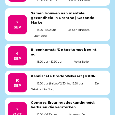
13.00 – 17.00 uur
De Schildhoeve
Samen bouwen aan mentale
gezondheid in Drenthe | Gezonde
2
Marke
SEP
13.00- 17.00 uur
De Schildhoeve,
Fluitenberg
Bijeenkomst: 'De toekomst begint
4
nu'
SEP
15:00 uur - 17:30 uur
Volta Beilen
Kenniscafé Brede Welvaart | KKNN
10
13.00 uur (inloop 12.30) tot 16.30 uur
De
SEP
Brinkhof in Norg
Congres Ervaringsdeskundigheid:
Verhalen die versterken
2
OKT
10.00 - 16.30 uur
Museum De