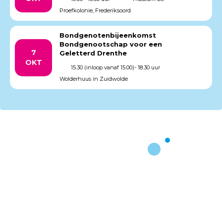
Proefkolonie, Frederiksoord
Bondgenotenbijeenkomst
Bondgenootschap voor een
7
Geletterd Drenthe
OKT
15.30 (inloop vanaf 15.00)- 18.30 uur
Wolderhuus in Zuidwolde