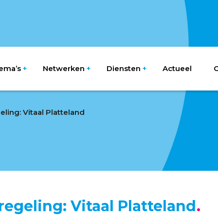
ema’s
Netwerken
Diensten
Actueel
O
ling: Vitaal Platteland
egeling: Vitaal Platteland