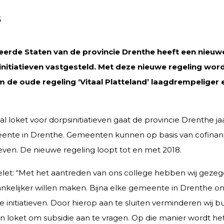
6
erde Staten van de provincie Drenthe heeft een nieuwe
nitiatieven vastgesteld. Met deze nieuwe regeling wor
 de oude regeling ‘Vitaal Platteland’ laagdrempeliger e
al loket voor dorpsinitiatieven gaat de provincie Drenthe jaa
nte in Drenthe. Gemeenten kunnen op basis van cofinan
tieven. De nieuwe regeling loopt tot en met 2018.
t: “Met het aantreden van ons college hebben wij gezegd
ankelijker willen maken. Bijna elke gemeente in Drenthe o
e initiatieven. Door hierop aan te sluiten verminderen wij b
loket om subsidie aan te vragen. Op die manier wordt het 