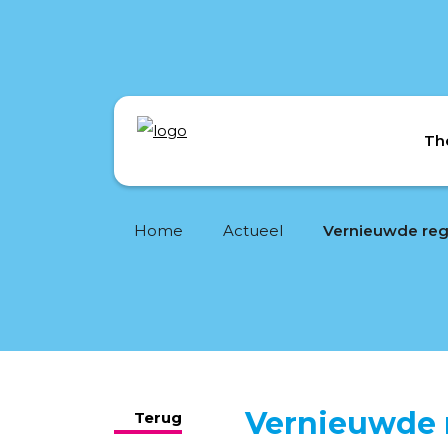
Th
Home
Actueel
Vernieuwde rege
Vernieuwde r
Terug