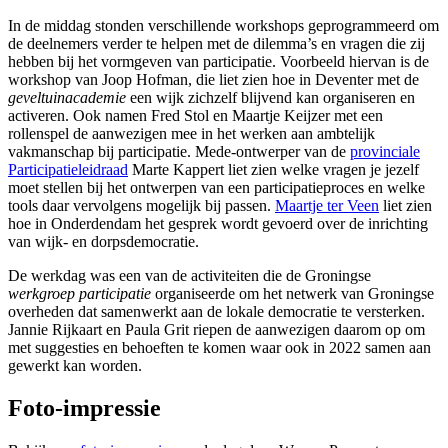
In de middag stonden verschillende workshops geprogrammeerd om
de deelnemers verder te helpen met de dilemma’s en vragen die zij
hebben bij het vormgeven van participatie. Voorbeeld hiervan is de
workshop van Joop Hofman, die liet zien hoe in Deventer met de
geveltuinacademie
een wijk zichzelf blijvend kan organiseren en
activeren. Ook namen Fred Stol en Maartje Keijzer met een
rollenspel de aanwezigen mee in het werken aan ambtelijk
vakmanschap bij participatie. Mede-ontwerper van de
provinciale
Participatieleidraad
Marte Kappert liet zien welke vragen je jezelf
moet stellen bij het ontwerpen van een participatieproces en welke
tools daar vervolgens mogelijk bij passen.
Maartje ter Veen
liet zien
hoe in Onderdendam het gesprek wordt gevoerd over de inrichting
van wijk- en dorpsdemocratie.
De werkdag was een van de activiteiten die de Groningse
werkgroep participatie
organiseerde om het netwerk van Groningse
overheden dat samenwerkt aan de lokale democratie te versterken.
Jannie Rijkaart en Paula Grit riepen de aanwezigen daarom op om
met suggesties en behoeften te komen waar ook in 2022 samen aan
gewerkt kan worden.
Foto-impressie