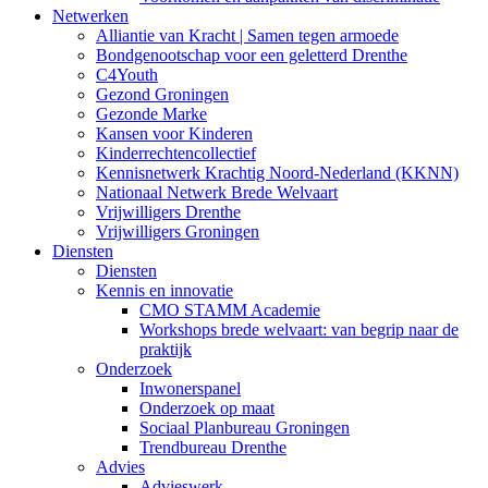
Netwerken
Alliantie van Kracht | Samen tegen armoede
Bondgenootschap voor een geletterd Drenthe
C4Youth
Gezond Groningen
Gezonde Marke
Kansen voor Kinderen
Kinderrechtencollectief
Kennisnetwerk Krachtig Noord-Nederland (KKNN)
Nationaal Netwerk Brede Welvaart
Vrijwilligers Drenthe
Vrijwilligers Groningen
Diensten
Diensten
Kennis en innovatie
CMO STAMM Academie
Workshops brede welvaart: van begrip naar de
praktijk
Onderzoek
Inwonerspanel
Onderzoek op maat
Sociaal Planbureau Groningen
Trendbureau Drenthe
Advies
Advieswerk