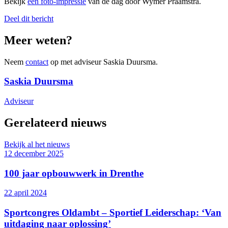
Bekijk
een foto-impressie
van de dag door Wymer Praamstra.
Deel dit bericht
Meer weten?
Neem
contact
op met adviseur Saskia Duursma.
Saskia Duursma
Adviseur
Gerelateerd nieuws
Bekijk al het nieuws
12 december 2025
100 jaar opbouwwerk in Drenthe
22 april 2024
Sportcongres Oldambt – Sportief Leiderschap: ‘Van
uitdaging naar oplossing’