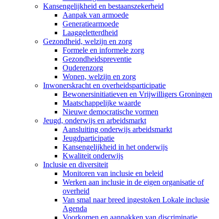
Kansengelijkheid en bestaanszekerheid
Aanpak van armoede
Generatiearmoede
Laaggeletterdheid
Gezondheid, welzijn en zorg
Formele en informele zorg
Gezondheidspreventie
Ouderenzorg
Wonen, welzijn en zorg
Inwonerskracht en overheidsparticipatie
Bewonersinitiatieven en Vrijwilligers Groningen
Maatschappelijke waarde
Nieuwe democratische vormen
Jeugd, onderwijs en arbeidsmarkt
Aansluiting onderwijs arbeidsmarkt
Jeugdparticipatie
Kansengelijkheid in het onderwijs
Kwaliteit onderwijs
Inclusie en diversiteit
Monitoren van inclusie en beleid
Werken aan inclusie in de eigen organisatie of
overheid
Van smal naar breed ingestoken Lokale inclusie
Agenda
Voorkomen en aanpakken van discriminatie