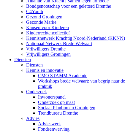
Alliantie van Kracht | Samen tegen armoede
Bondgenootschap voor een geletterd Drenthe
C4Youth
Gezond Groningen
Gezonde Marke
Kansen voor Kinderen
Kinderrechtencollectief
Kennisnetwerk Krachtig Noord-Nederland (KKNN)
Nationaal Netwerk Brede Welvaart
Vrijwilligers Drenthe
Vrijwilligers Groningen
Diensten
Diensten
Kennis en innovatie
CMO STAMM Academie
Workshops brede welvaart: van begrip naar de
praktijk
Onderzoek
Inwonerspanel
Onderzoek op maat
Sociaal Planbureau Groningen
Trendbureau Drenthe
Advies
Advieswerk
Fondsenwerving