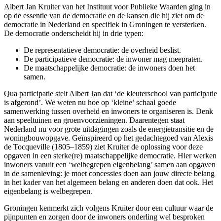
Albert Jan Kruiter van het Instituut voor Publieke Waarden ging in
op de essentie van de democratie en de kansen die hij ziet om de
democratie in Nederland en specifiek in Groningen te versterken.
De democratie onderscheidt hij in drie typen:
De representatieve democratie: de overheid beslist.
De participatieve democratie: de inwoner mag meepraten.
De maatschappelijke democratie: de inwoners doen het
samen.
Qua participatie stelt Albert Jan dat ‘de kleuterschool van participatie
is afgerond’. We weten nu hoe op ‘kleine’ schaal goede
samenwerking tussen overheid en inwoners te organiseren is. Denk
aan speeltuinen en groenvoorzieningen. Daarentegen staat
Nederland nu voor grote uitdagingen zoals de energietransitie en de
woningbouwopgave. Geïnspireerd op het gedachtegoed van Alexis
de Tocqueville (1805–1859) ziet Kruiter de oplossing voor deze
opgaven in een sterke(re) maatschappelijke democratie. Hier werken
inwoners vanuit een ‘welbegrepen eigenbelang’ samen aan opgaven
in de samenleving: je moet concessies doen aan jouw directe belang
in het kader van het algemeen belang en anderen doen dat ook. Het
eigenbelang is welbegrepen.
Groningen kenmerkt zich volgens Kruiter door een cultuur waar de
pijnpunten en zorgen door de inwoners onderling wel besproken