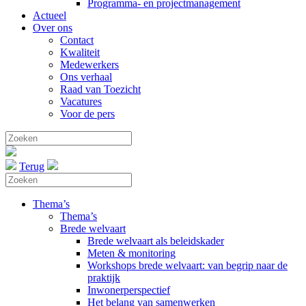
Programma- en projectmanagement
Actueel
Over ons
Contact
Kwaliteit
Medewerkers
Ons verhaal
Raad van Toezicht
Vacatures
Voor de pers
Terug
Thema’s
Thema’s
Brede welvaart
Brede welvaart als beleidskader
Meten & monitoring
Workshops brede welvaart: van begrip naar de
praktijk
Inwonerperspectief
Het belang van samenwerken