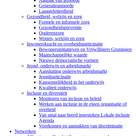
Aanpak van armoede
Generatiearmoede
Laaggeletterdheid
Gezondheid, welzijn en zorg
Formele en informele zorg
Gezondheidspreventie
Ouderenzorg
Wonen, welzijn en zorg
Inwonerskracht en overheidsparticipatie
Bewonersinitiatieven en Vrijwilligers Groningen
Maatschappelijke waarde
Nieuwe democratische vormen
Jeugd, onderwijs en arbeidsmarkt
Aansluiting onderwijs arbeidsmarkt
Jeugdparticipatie
Kansengelijkheid in het onderwijs
Kwaliteit onderwijs
Inclusie en diversiteit
Monitoren van inclusie en beleid
Werken aan inclusie in de eigen organisatie of
overheid
Van smal naar breed ingestoken Lokale inclusie
Agenda
Voorkomen en aanpakken van discriminatie
Netwerken