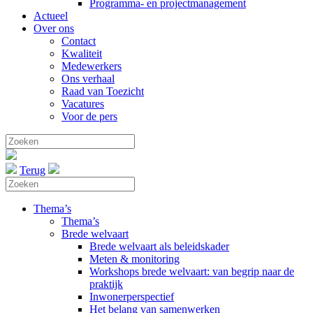
Programma- en projectmanagement
Actueel
Over ons
Contact
Kwaliteit
Medewerkers
Ons verhaal
Raad van Toezicht
Vacatures
Voor de pers
Terug
Thema’s
Thema’s
Brede welvaart
Brede welvaart als beleidskader
Meten & monitoring
Workshops brede welvaart: van begrip naar de
praktijk
Inwonerperspectief
Het belang van samenwerken