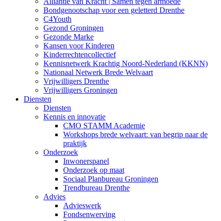
Alliantie van Kracht | Samen tegen armoede
Bondgenootschap voor een geletterd Drenthe
C4Youth
Gezond Groningen
Gezonde Marke
Kansen voor Kinderen
Kinderrechtencollectief
Kennisnetwerk Krachtig Noord-Nederland (KKNN)
Nationaal Netwerk Brede Welvaart
Vrijwilligers Drenthe
Vrijwilligers Groningen
Diensten
Diensten
Kennis en innovatie
CMO STAMM Academie
Workshops brede welvaart: van begrip naar de
praktijk
Onderzoek
Inwonerspanel
Onderzoek op maat
Sociaal Planbureau Groningen
Trendbureau Drenthe
Advies
Advieswerk
Fondsenwerving