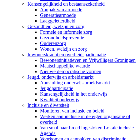
Kansengelijkheid en bestaanszekerheid
Aanpak van armoede
Generatiearmoede
Laaggeletterdheid
Gezondheid, welzijn en zorg
Formele en informele zorg
Gezondheidspreventie
Ouderenzorg
Wonen, welzijn en zorg
Inwonerskracht en overheidsparticipatie
Bewonersinitiatieven en Vrijwilligers Groningen
Maatschappelijke waarde
Nieuwe democratische vormen
Jeugd, onderwijs en arbeidsmarkt
Aansluiting onderwijs arbeidsmarkt
Jeugdparticipatie
Kansengelijkheid in het onderwijs
Kwaliteit onderwijs
Inclusie en diversiteit
Monitoren van inclusie en beleid
Werken aan inclusie in de eigen organisatie of
overheid
Van smal naar breed ingestoken Lokale inclusie
Agenda
Voorkomen en aanpakken van discriminatie