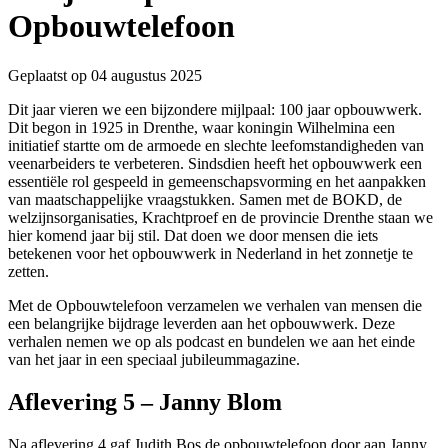
Opbouwtelefoon
Geplaatst op 04 augustus 2025
Dit jaar vieren we een bijzondere mijlpaal: 100 jaar opbouwwerk.
Dit begon in 1925 in Drenthe, waar koningin Wilhelmina een
initiatief startte om de armoede en slechte leefomstandigheden van
veenarbeiders te verbeteren. Sindsdien heeft het opbouwwerk een
essentiële rol gespeeld in gemeenschapsvorming en het aanpakken
van maatschappelijke vraagstukken. Samen met de BOKD, de
welzijnsorganisaties, Krachtproef en de provincie Drenthe staan we
hier komend jaar bij stil. Dat doen we door mensen die iets
betekenen voor het opbouwwerk in Nederland in het zonnetje te
zetten.
Met de Opbouwtelefoon verzamelen we verhalen van mensen die
een belangrijke bijdrage leverden aan het opbouwwerk. Deze
verhalen nemen we op als podcast en bundelen we aan het einde
van het jaar in een speciaal jubileummagazine.
Aflevering 5 – Janny Blom
Na aflevering 4 gaf Judith Bos de opbouwtelefoon door aan Janny