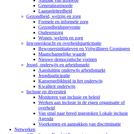
Aanpak van armoede
Generatiearmoede
Laaggeletterdheid
Gezondheid, welzijn en zorg
Formele en informele zorg
Gezondheidspreventie
Ouderenzorg
Wonen, welzijn en zorg
Inwonerskracht en overheidsparticipatie
Bewonersinitiatieven en Vrijwilligers Groningen
Maatschappelijke waarde
Nieuwe democratische vormen
Jeugd, onderwijs en arbeidsmarkt
Aansluiting onderwijs arbeidsmarkt
Jeugdparticipatie
Kansengelijkheid in het onderwijs
Kwaliteit onderwijs
Inclusie en diversiteit
Monitoren van inclusie en beleid
Werken aan inclusie in de eigen organisatie of
overheid
Van smal naar breed ingestoken Lokale inclusie
Agenda
Voorkomen en aanpakken van discriminatie
Netwerken