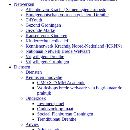
Netwerken
Alliantie van Kracht | Samen tegen armoede
Bondgenootschap voor een geletterd Drenthe
C4Youth
Gezond Groningen
Gezonde Marke
Kansen voor Kinderen
Kinderrechtencollectief
Kennisnetwerk Krachtig Noord-Nederland (KKNN)
Nationaal Netwerk Brede Welvaart
Vrijwilligers Drenthe
Vrijwilligers Groningen
Diensten
Diensten
Kennis en innovatie
CMO STAMM Academie
Workshops brede welvaart: van begrip naar de
praktijk
Onderzoek
Inwonerspanel
Onderzoek op maat
Sociaal Planbureau Groningen
Trendbureau Drenthe
Advies
Advieswerk