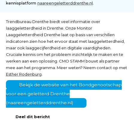
kennisplatform
naareengeletterddrenthe.nl
.
Trendbureau Drenthe biedt veel informatie over
laaggeletterdheid in Drenthe. Onze Monitor
Laaggeletterdheid Drenthe laat op basis van verschillen
indicatoren zien hoe het ervoor staat met laaggeletterdheid,
maar ook laaggecijferdheid en digitale vaardigheden.
Cruciale kennis om het probleem inzichtelijk te maken en te
werken aan een oplossing. CMO STAMM bouwt als partner
mee aan het programma. Meer weten? Neem contact op met
Esther Rodenburg
.
Bekijk de website van het Bondgenootschap
voor een geletterd Drenthe
(naareengeletterddrenthe.nl)
Deel dit bericht