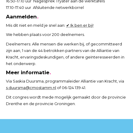
16.50-17.10 uur Nagesprek Tryater aan de werktafels
17.10-17.40 uur Afsluitende netwerkborrel
Aanmelden
Mis dit niet en meld je snel aan:
✔ Ik ben er bij!
We hebben plaats voor 200 deelnemers.
Deelnemers: Alle mensen die werken bij, of gecommitteerd
zijn aan, 1 van de 44 betrokken partners van de Alliantie van
Kracht, ervaringsdeskundigen, of andere geïnteresseerden in
het onderwerp.
Meer informatie
Via Saskia Duursma, programmaleider Alliantie van Kracht, via
s.duursma@cmostamm.nl
of 06-124 139 41.
Dit congres wordt mede mogelijk gemaakt door de provincie
Drenthe en de provincie Groningen.