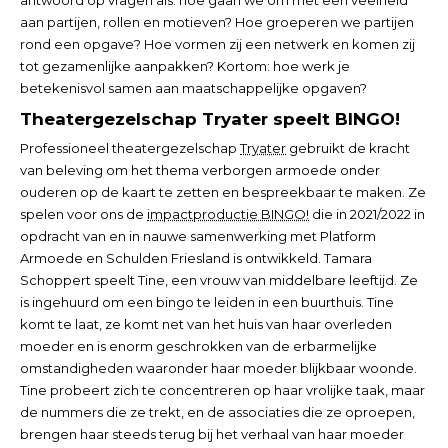
antwoord op vragen als: hoe gaan we om met een veelheid
aan partijen, rollen en motieven? Hoe groeperen we partijen
rond een opgave? Hoe vormen zij een netwerk en komen zij
tot gezamenlijke aanpakken? Kortom: hoe werk je
betekenisvol samen aan maatschappelijke opgaven?
Theatergezelschap Tryater speelt BINGO!
Professioneel theatergezelschap
Tryater
gebruikt de kracht
van beleving om het thema verborgen armoede onder
ouderen op de kaart te zetten en bespreekbaar te maken. Ze
spelen voor ons de
impactproductie BINGO!
die in 2021/2022 in
opdracht van en in nauwe samenwerking met Platform
Armoede en Schulden Friesland is ontwikkeld. Tamara
Schoppert speelt Tine, een vrouw van middelbare leeftijd. Ze
is ingehuurd om een bingo te leiden in een buurthuis. Tine
komt te laat, ze komt net van het huis van haar overleden
moeder en is enorm geschrokken van de erbarmelijke
omstandigheden waaronder haar moeder blijkbaar woonde.
Tine probeert zich te concentreren op haar vrolijke taak, maar
de nummers die ze trekt, en de associaties die ze oproepen,
brengen haar steeds terug bij het verhaal van haar moeder