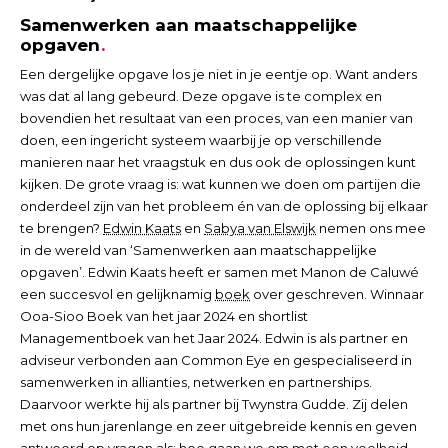
Samenwerken aan maatschappelijke
opgaven
Een dergelijke opgave los je niet in je eentje op. Want anders
was dat al lang gebeurd. Deze opgave is te complex en
bovendien het resultaat van een proces, van een manier van
doen, een ingericht systeem waarbij je op verschillende
manieren naar het vraagstuk en dus ook de oplossingen kunt
kijken. De grote vraag is: wat kunnen we doen om partijen die
onderdeel zijn van het probleem én van de oplossing bij elkaar
te brengen?
Edwin Kaats
en
Sabya van Elswijk
nemen ons mee
in de wereld van ‘Samenwerken aan maatschappelijke
opgaven’. Edwin Kaats heeft er samen met Manon de Caluwé
een succesvol en gelijknamig
boek
over geschreven. Winnaar
Ooa-Sioo Boek van het jaar 2024 en shortlist
Managementboek van het Jaar 2024. Edwin is als partner en
adviseur verbonden aan Common Eye en gespecialiseerd in
samenwerken in allianties, netwerken en partnerships.
Daarvoor werkte hij als partner bij Twynstra Gudde. Zij delen
met ons hun jarenlange en zeer uitgebreide kennis en geven