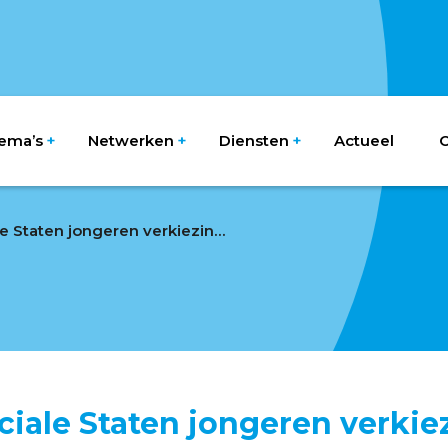
ema’s
Netwerken
Diensten
Actueel
O
Groot Provinciale Staten jongeren verkiezingsdebat Drenthe
ciale Staten jongeren verki