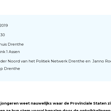
2019
:30
huis Drenthe
nk 1 Assen
n der Noord van het Politiek Netwerk Drenthe en Janno 
p Drenthe
 jongeren weet nauwelijks waar de Provinciale Staten 
en ze hun stem vooral bepalen door de ontwikkelingen in