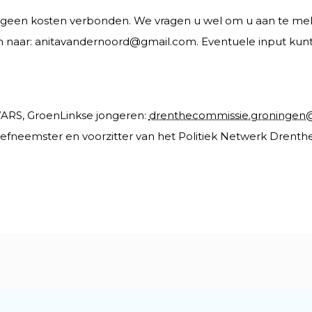
 geen kosten verbonden. We vragen u wel om u aan te mel
en naar: anitavandernoord@gmail.com. Eventuele input kunt
WARS, GroenLinkse jongeren:
drenthecommissie.groningen
atiefneemster en voorzitter van het Politiek Netwerk Drenth