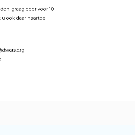
den, graag door voor 10
 u ook daar naartoe
@dwars.org
e