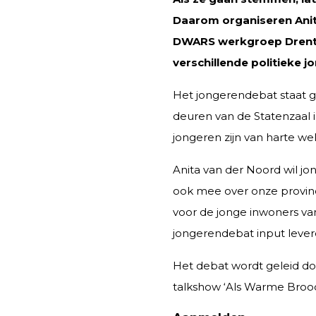
Daarom organiseren Anit
DWARS werkgroep Drenth
verschillende politieke j
Het jongerendebat staat g
deuren van de Statenzaal 
jongeren zijn van harte we
Anita van der Noord wil jo
ook mee over onze provinci
voor de jonge inwoners va
jongerendebat input lever
Het debat wordt geleid d
talkshow ‘Als Warme Brood