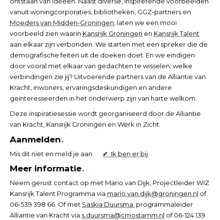
ontstaan van ideeën. Naast diverse, inspirerende voorbeelden
vanuit woningcorporaties, bibliotheken, GGZ-partners en
Moeders van Midden-Groningen
, laten we een mooi
voorbeeld zien waarin
Kansrijk Groningen
en
Kansrijk Talent
aan elkaar zijn verbonden. We starten met een spreker die de
demografische feiten uit de doeken doet. En we eindigen
door vooral met elkaar van gedachten te wisselen: welke
verbindingen zie jij? Uitvoerende partners van de Alliantie van
Kracht, inwoners, ervaringsdeskundigen en andere
geïnteresseerden in het onderwerp zijn van harte welkom.
Deze inspiratiesessie wordt georganiseerd door de Alliantie
van Kracht, Kansrijk Groningen en Werk in Zicht.
Aanmelden
Mis dit niet en meld je aan:
✔ Ik ben er bij
Meer informatie
Neem gerust contact op met Mario van Dijk, Projectleider WIZ
Kansrijk Talent Programma via
mario.van.dijk@groningen.nl
of
06-539 398 66. Of met
Saskia Duursma
, programmaleider
Alliantie van Kracht via
s.duursma@cmostamm.nl
of 06-124 139