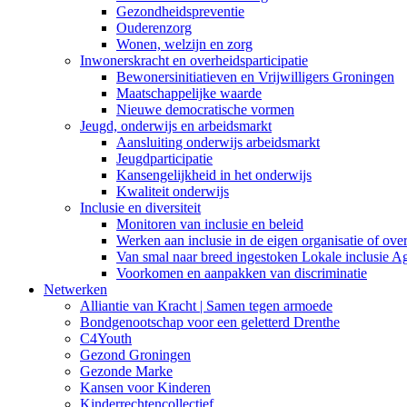
Gezondheidspreventie
Ouderenzorg
Wonen, welzijn en zorg
Inwonerskracht en overheidsparticipatie
Bewonersinitiatieven en Vrijwilligers Groningen
Maatschappelijke waarde
Nieuwe democratische vormen
Jeugd, onderwijs en arbeidsmarkt
Aansluiting onderwijs arbeidsmarkt
Jeugdparticipatie
Kansengelijkheid in het onderwijs
Kwaliteit onderwijs
Inclusie en diversiteit
Monitoren van inclusie en beleid
Werken aan inclusie in de eigen organisatie of ove
Van smal naar breed ingestoken Lokale inclusie A
Voorkomen en aanpakken van discriminatie
Netwerken
Alliantie van Kracht | Samen tegen armoede
Bondgenootschap voor een geletterd Drenthe
C4Youth
Gezond Groningen
Gezonde Marke
Kansen voor Kinderen
Kinderrechtencollectief