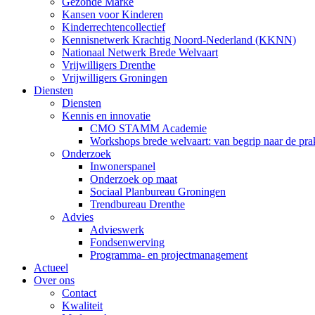
Gezonde Marke
Kansen voor Kinderen
Kinderrechtencollectief
Kennisnetwerk Krachtig Noord-Nederland (KKNN)
Nationaal Netwerk Brede Welvaart
Vrijwilligers Drenthe
Vrijwilligers Groningen
Diensten
Diensten
Kennis en innovatie
CMO STAMM Academie
Workshops brede welvaart: van begrip naar de prak
Onderzoek
Inwonerspanel
Onderzoek op maat
Sociaal Planbureau Groningen
Trendbureau Drenthe
Advies
Advieswerk
Fondsenwerving
Programma- en projectmanagement
Actueel
Over ons
Contact
Kwaliteit