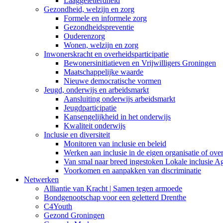
Laaggeletterdheid
Gezondheid, welzijn en zorg
Formele en informele zorg
Gezondheidspreventie
Ouderenzorg
Wonen, welzijn en zorg
Inwonerskracht en overheidsparticipatie
Bewonersinitiatieven en Vrijwilligers Groningen
Maatschappelijke waarde
Nieuwe democratische vormen
Jeugd, onderwijs en arbeidsmarkt
Aansluiting onderwijs arbeidsmarkt
Jeugdparticipatie
Kansengelijkheid in het onderwijs
Kwaliteit onderwijs
Inclusie en diversiteit
Monitoren van inclusie en beleid
Werken aan inclusie in de eigen organisatie of ove
Van smal naar breed ingestoken Lokale inclusie A
Voorkomen en aanpakken van discriminatie
Netwerken
Alliantie van Kracht | Samen tegen armoede
Bondgenootschap voor een geletterd Drenthe
C4Youth
Gezond Groningen