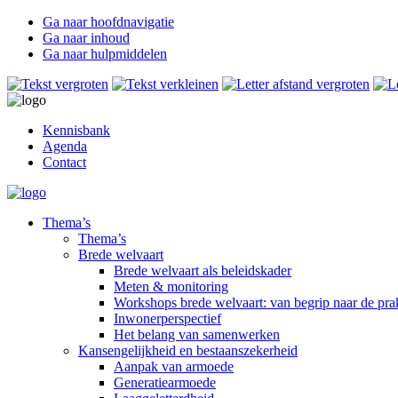
Ga naar hoofdnavigatie
Ga naar inhoud
Ga naar hulpmiddelen
Kennisbank
Agenda
Contact
Thema’s
Thema’s
Brede welvaart
Brede welvaart als beleidskader
Meten & monitoring
Workshops brede welvaart: van begrip naar de prak
Inwonerperspectief
Het belang van samenwerken
Kansengelijkheid en bestaanszekerheid
Aanpak van armoede
Generatiearmoede