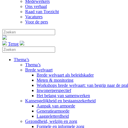
Medewerkers
Ons verhaal
Raad van Toezicht
Vacatures
Voor de pers
Terug
Thema’s
Thema’s
Brede welvaart
Brede welvaart als beleidskader
Meten & monitoring
Workshops brede welvaart: van begrip naar de prak
Inwonerperspectief
Het belang van samenwerken
Kansengelijkheid en bestaanszekerheid
Aanpak van armoede
Generatiearmoede
Laaggeletterdheid
Gezondheid, welzijn en zorg
Formele en informele zorg