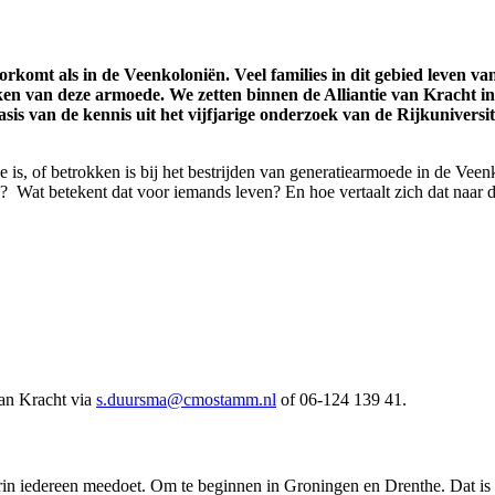
rkomt als in de Veenkoloniën. Veel families in dit gebied leven v
ken van deze armoede. We zetten binnen de Alliantie van Kracht i
is van de kennis uit het vijfjarige onderzoek van de Rijkunivers
s, of betrokken is bij het bestrijden van generatiearmoede in de Veenk
 Wat betekent dat voor iemands leven? En hoe vertaalt zich dat naar 
 van Kracht via
s.duursma@cmostamm.nl
of 06-124 139 41.
 iedereen meedoet. Om te beginnen in Groningen en Drenthe. Dat is w