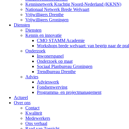
Kennisnetwerk Krachtig Noord-Nederland (KKNN)
Nationaal Netwerk Brede Welvaart
Vrijwilligers Drenthe
Vrijwilligers Groningen
Diensten
Diensten
Kennis en innovatie
CMO STAMM Academie
Workshops brede welvaart: van begrip naar de prak
Onderzoek
Inwonerspanel
Onderzoek op maat
Sociaal Planbureau Groningen
Trendbureau Drenthe
Advies
Advieswerk
Fondsenwerving
Programma- en projectmanagement
Actueel
Over ons
Contact
Kwaliteit
Medewerkers
Ons verhaal
Raad van Toezicht