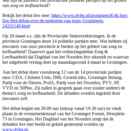
Wat zijn de plannen van provinciale politieke partijen op het gebied
van zorg en leefbaarheid?
Bekijk het debat live mee:
https://www.dvhn.nl/groningen/Kijk-hier-
live-Het-debat-over-de-toekomst-van-jouw-Groningen-
24231140.html
Op 20 maart a.s. zijn de Provinciale Statenverkiezingen. In de
provincie Groningen doen 14 politieke partijen mee. Wat hebben zij
inwoners van onze provincie te bieden op het gebied van zorg en
leefbaarheid? Daarover gaat het verkiezingsdebat Zorg &
Leefbaarheid dat Dagblad van het Noorden live uitzendt en waarvan
het uitgebreid verslag doet op maandagavond 4 maart in Groningen.
Aan het debat doen vooralsnog 12 van de 14 provinciale partijen
mee: CDA, Christen Unie, D66, GroenLinks, Groninger Belang,
Partij voor de Dieren, PvdA, Partij voor het Noorden, PVV, SP,
VVD en 50Plus. Zij zullen in gesprek gaan over (onder andere) de
thema’s zorg en leefbaarheid. De debatten worden ingeleid door
inwoners zelf.
Het debat begint om 20.00 uur (inloop vanaf 19.30 uur) en vindt
plaats in de evenementenzaal van het Groninger Forum, Hereplein
73 in Groningen. Het Dagblad van het Noorden zorgt dat de
debatten live met beeld en geluid gestreamd worden op
www.dvhn.nl
.