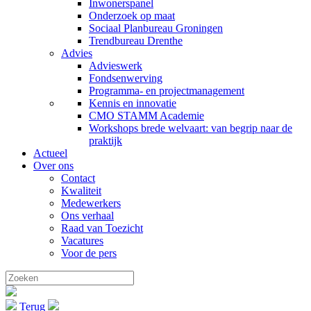
Inwonerspanel
Onderzoek op maat
Sociaal Planbureau Groningen
Trendbureau Drenthe
Advies
Advieswerk
Fondsenwerving
Programma- en projectmanagement
Kennis en innovatie
CMO STAMM Academie
Workshops brede welvaart: van begrip naar de
praktijk
Actueel
Over ons
Contact
Kwaliteit
Medewerkers
Ons verhaal
Raad van Toezicht
Vacatures
Voor de pers
Terug