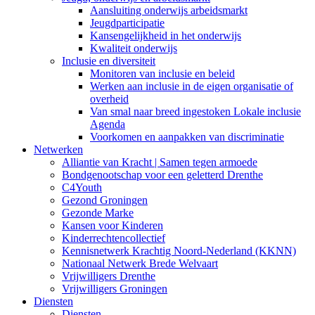
Aansluiting onderwijs arbeidsmarkt
Jeugdparticipatie
Kansengelijkheid in het onderwijs
Kwaliteit onderwijs
Inclusie en diversiteit
Monitoren van inclusie en beleid
Werken aan inclusie in de eigen organisatie of
overheid
Van smal naar breed ingestoken Lokale inclusie
Agenda
Voorkomen en aanpakken van discriminatie
Netwerken
Alliantie van Kracht | Samen tegen armoede
Bondgenootschap voor een geletterd Drenthe
C4Youth
Gezond Groningen
Gezonde Marke
Kansen voor Kinderen
Kinderrechtencollectief
Kennisnetwerk Krachtig Noord-Nederland (KKNN)
Nationaal Netwerk Brede Welvaart
Vrijwilligers Drenthe
Vrijwilligers Groningen
Diensten
Diensten