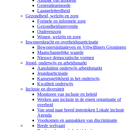
Aanpak van armoede
Generatiearmoede
Laaggeletterdheid
Gezondheid, welzijn en zorg
Formele en informele zorg
Gezondheidspreventie
Ouderenzorg
Wonen, welzijn en zorg
Inwonerskracht en overheidsparticipatie
Bewonersinitiatieven en Vrijwilligers Groningen
Maatschappelijke waarde
Nieuwe democratische vormen
Jeugd, onderwijs en arbeidsmarkt
Aansluiting onderwijs arbeidsmarkt
Jeugdparticipatie
Kansengelijkheid in het onderwijs
Kwaliteit onderwijs
Inclusie en diversiteit
Monitoren van inclusie en beleid
Werken aan inclusie in de eigen organisatie of
overheid
Van smal naar breed ingestoken Lokale inclusie
Agenda
Voorkomen en aanpakken van discriminatie
Brede welvaart