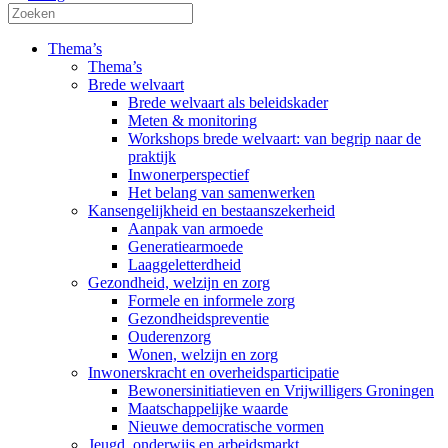
Thema’s
Thema’s
Brede welvaart
Brede welvaart als beleidskader
Meten & monitoring
Workshops brede welvaart: van begrip naar de
praktijk
Inwonerperspectief
Het belang van samenwerken
Kansengelijkheid en bestaanszekerheid
Aanpak van armoede
Generatiearmoede
Laaggeletterdheid
Gezondheid, welzijn en zorg
Formele en informele zorg
Gezondheidspreventie
Ouderenzorg
Wonen, welzijn en zorg
Inwonerskracht en overheidsparticipatie
Bewonersinitiatieven en Vrijwilligers Groningen
Maatschappelijke waarde
Nieuwe democratische vormen
Jeugd, onderwijs en arbeidsmarkt