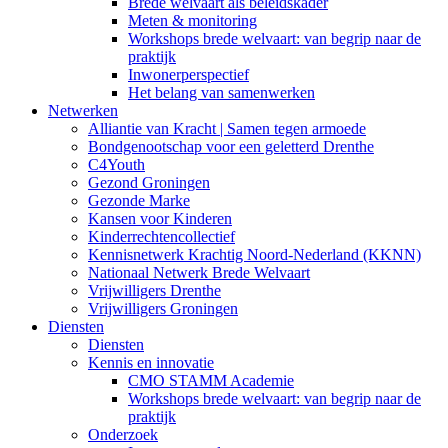
Brede welvaart als beleidskader
Meten & monitoring
Workshops brede welvaart: van begrip naar de
praktijk
Inwonerperspectief
Het belang van samenwerken
Netwerken
Alliantie van Kracht | Samen tegen armoede
Bondgenootschap voor een geletterd Drenthe
C4Youth
Gezond Groningen
Gezonde Marke
Kansen voor Kinderen
Kinderrechtencollectief
Kennisnetwerk Krachtig Noord-Nederland (KKNN)
Nationaal Netwerk Brede Welvaart
Vrijwilligers Drenthe
Vrijwilligers Groningen
Diensten
Diensten
Kennis en innovatie
CMO STAMM Academie
Workshops brede welvaart: van begrip naar de
praktijk
Onderzoek