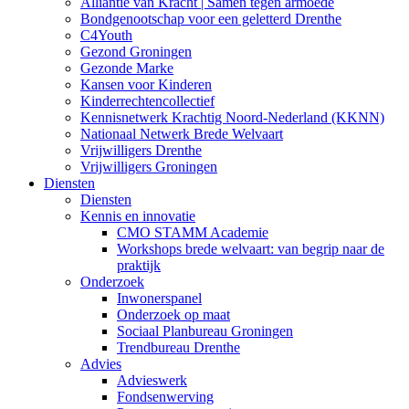
Alliantie van Kracht | Samen tegen armoede
Bondgenootschap voor een geletterd Drenthe
C4Youth
Gezond Groningen
Gezonde Marke
Kansen voor Kinderen
Kinderrechtencollectief
Kennisnetwerk Krachtig Noord-Nederland (KKNN)
Nationaal Netwerk Brede Welvaart
Vrijwilligers Drenthe
Vrijwilligers Groningen
Diensten
Diensten
Kennis en innovatie
CMO STAMM Academie
Workshops brede welvaart: van begrip naar de
praktijk
Onderzoek
Inwonerspanel
Onderzoek op maat
Sociaal Planbureau Groningen
Trendbureau Drenthe
Advies
Advieswerk
Fondsenwerving