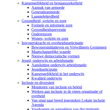
Kansengelijkheid en bestaanszekerheid
Aanpak van armoede
Generatiearmoede
Laaggeletterdheid
Gezondheid, welzijn en zorg
Formele en informele zorg
Gezondheidspreventie
Ouderenzorg
Wonen, welzijn en zorg
Inwonerskracht en overheidsparticipatie
Bewonersinitiatieven en Vrijwilligers Groningen
Maatschappelijke waarde
Nieuwe democratische vormen
Jeugd, onderwijs en arbeidsmarkt
Aansluiting onderwijs arbeidsmarkt
Jeugdparticipatie
Kansengelijkheid in het onderwijs
Kwaliteit onderwijs
Inclusie en diversiteit
Monitoren van inclusie en beleid
Werken aan inclusie in de eigen organisatie of
overheid
Van smal naar breed ingestoken Lokale inclusie
Agenda
Voorkomen en aanpakken van discriminatie