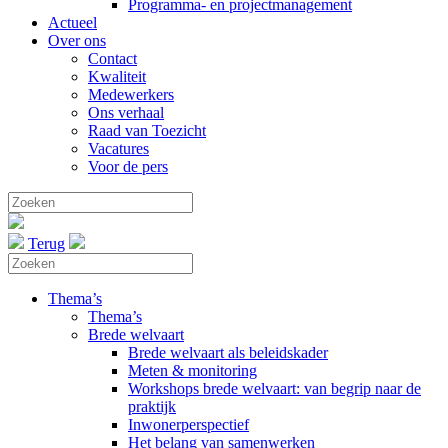
Programma- en projectmanagement
Actueel
Over ons
Contact
Kwaliteit
Medewerkers
Ons verhaal
Raad van Toezicht
Vacatures
Voor de pers
Terug
Thema’s
Thema’s
Brede welvaart
Brede welvaart als beleidskader
Meten & monitoring
Workshops brede welvaart: van begrip naar de
praktijk
Inwonerperspectief
Het belang van samenwerken