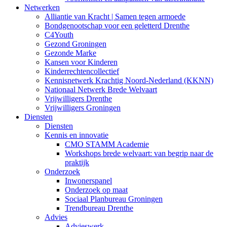
Netwerken
Alliantie van Kracht | Samen tegen armoede
Bondgenootschap voor een geletterd Drenthe
C4Youth
Gezond Groningen
Gezonde Marke
Kansen voor Kinderen
Kinderrechtencollectief
Kennisnetwerk Krachtig Noord-Nederland (KKNN)
Nationaal Netwerk Brede Welvaart
Vrijwilligers Drenthe
Vrijwilligers Groningen
Diensten
Diensten
Kennis en innovatie
CMO STAMM Academie
Workshops brede welvaart: van begrip naar de
praktijk
Onderzoek
Inwonerspanel
Onderzoek op maat
Sociaal Planbureau Groningen
Trendbureau Drenthe
Advies
Advieswerk