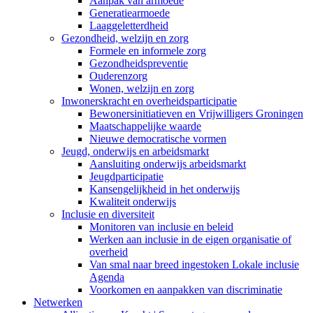
Aanpak van armoede
Generatiearmoede
Laaggeletterdheid
Gezondheid, welzijn en zorg
Formele en informele zorg
Gezondheidspreventie
Ouderenzorg
Wonen, welzijn en zorg
Inwonerskracht en overheidsparticipatie
Bewonersinitiatieven en Vrijwilligers Groningen
Maatschappelijke waarde
Nieuwe democratische vormen
Jeugd, onderwijs en arbeidsmarkt
Aansluiting onderwijs arbeidsmarkt
Jeugdparticipatie
Kansengelijkheid in het onderwijs
Kwaliteit onderwijs
Inclusie en diversiteit
Monitoren van inclusie en beleid
Werken aan inclusie in de eigen organisatie of
overheid
Van smal naar breed ingestoken Lokale inclusie
Agenda
Voorkomen en aanpakken van discriminatie
Netwerken