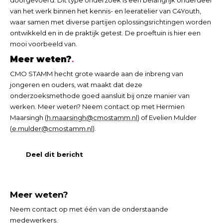
doorgevoerd. Dit type onderzoek is een belangrijk onderdeel
van het werk binnen het kennis- en leeratelier van C4Youth,
waar samen met diverse partijen oplossingsrichtingen worden
ontwikkeld en in de praktijk getest. De proeftuin is hier een
mooi voorbeeld van.
Meer weten?
CMO STAMM hecht grote waarde aan de inbreng van
jongeren en ouders, wat maakt dat deze
onderzoeksmethode goed aansluit bij onze manier van
werken. Meer weten? Neem contact op met Hermien
Maarsingh (
h.maarsingh@cmostamm.nl
) of Evelien Mulder
(
e.mulder@cmostamm.nl
).
Deel dit bericht
Meer weten?
Neem contact op met één van de onderstaande
medewerkers.