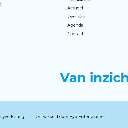
2
Actueel
Over Ons
Agenda
Contact
Van inzic
acyverklaring
Ontwikkeld door Eye Entertainment