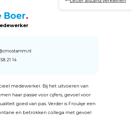
Deel
e Boer
medewerker
r@cmostamm.nl
 58 21 14
ncieel medewerker. Bij het uitvoeren van
men haar passie voor cijfers, gevoel voor
ualiteit goed van pas. Verder is Froukje een
spontane en betrokken collega met gevoel