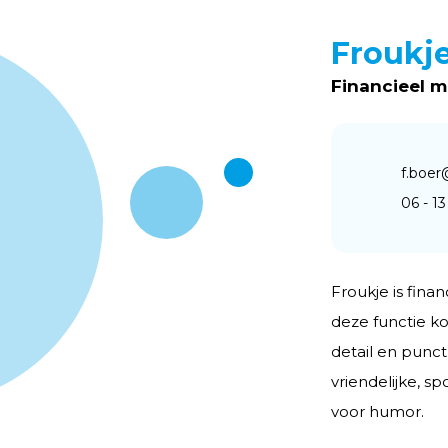
Froukj
Financieel 
f.boe
06 - 13
Froukje is fina
deze functie ko
detail en punct
vriendelijke, 
voor humor.