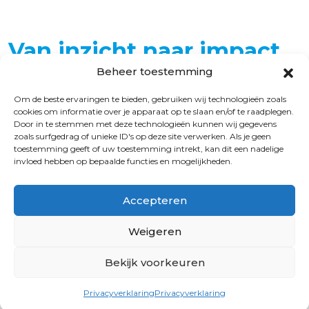
Van inzicht naar impact
Beheer toestemming
Om de beste ervaringen te bieden, gebruiken wij technologieën zoals
cookies om informatie over je apparaat op te slaan en/of te raadplegen.
Door in te stemmen met deze technologieën kunnen wij gegevens
zoals surfgedrag of unieke ID's op deze site verwerken. Als je geen
© 2026 CMO STAMM
toestemming geeft of uw toestemming intrekt, kan dit een nadelige
invloed hebben op bepaalde functies en mogelijkheden.
Disclaimer
Privacyverklaring
Accepteren
Ontwikkeld door Eye Entertainment
Weigeren
Bekijk voorkeuren
Privacyverklaring
Privacyverklaring