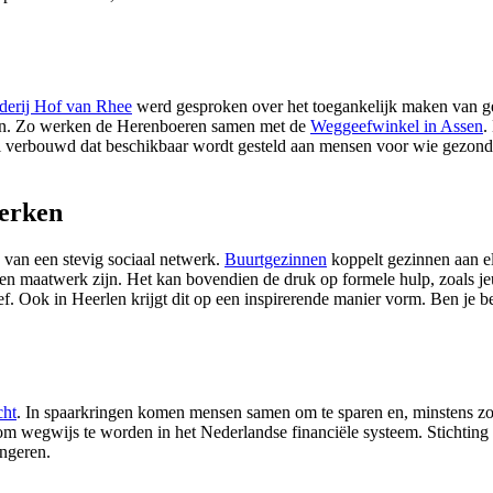
derij Hof van Rhee
werd gesproken over het toegankelijk maken van g
aken. Zo werken de Herenboeren samen met de
Weggeefwinkel in Assen
.
sel verbouwd dat beschikbaar wordt gesteld aan mensen voor wie gezon
terken
 van een stevig sociaal netwerk.
Buurtgezinnen
koppelt gezinnen aan el
g en maatwerk zijn. Het kan bovendien de druk op formele hulp, zoals j
ief. Ook in Heerlen krijgt dit op een inspirerende manier vorm. Ben je be
cht
. In spaarkringen komen mensen samen om te sparen en, minstens zo 
om wegwijs te worden in het Nederlandse financiële systeem. Stichting 
ngeren.