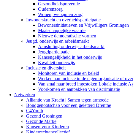
Gezondheidspreventie
Ouderenzorg
Wonen, welzijn en zorg
Inwonerskracht en overheidsparticipatie
Bewonersinitiatieven en Vrijwilligers Groningen
Maatschappelijke waarde
Nieuwe democratische vormen
Jeugd, onderwijs en arbeidsmarkt
Aansluiting onderwijs arbeidsmarkt
Jeugdparticipatie
Kansengelijkheid in het onderwijs
Kwaliteit onderwijs
Inclusie en diversiteit
Monitoren van inclusie en beleid
Werken aan inclusie in de eigen organisatie of ove
Van smal naar breed ingestoken Lokale inclusie A
Voorkomen en aanpakken van discriminatie
Netwerken
Alliantie van Kracht | Samen tegen armoede
Bondgenootschap voor een geletterd Drenthe
C4Youth
Gezond Groningen
Gezonde Marke
Kansen voor Kinderen
Kinderrechtencollectief