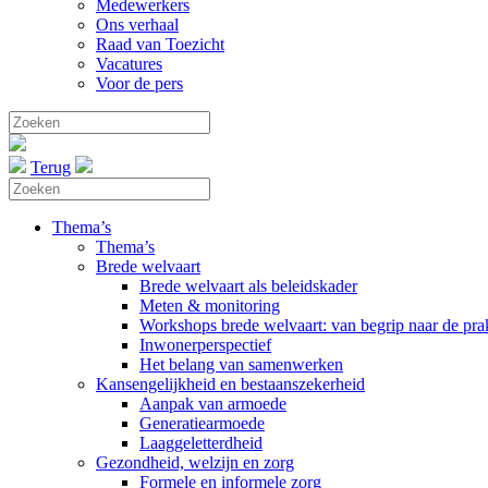
Medewerkers
Ons verhaal
Raad van Toezicht
Vacatures
Voor de pers
Terug
Thema’s
Thema’s
Brede welvaart
Brede welvaart als beleidskader
Meten & monitoring
Workshops brede welvaart: van begrip naar de prak
Inwonerperspectief
Het belang van samenwerken
Kansengelijkheid en bestaanszekerheid
Aanpak van armoede
Generatiearmoede
Laaggeletterdheid
Gezondheid, welzijn en zorg
Formele en informele zorg