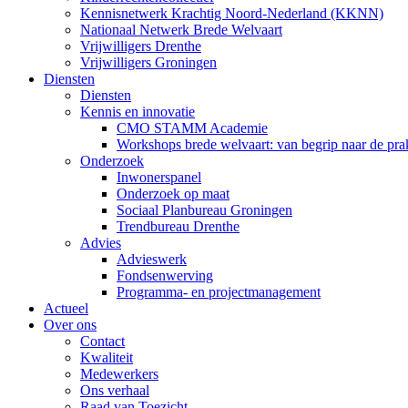
Kennisnetwerk Krachtig Noord-Nederland (KKNN)
Nationaal Netwerk Brede Welvaart
Vrijwilligers Drenthe
Vrijwilligers Groningen
Diensten
Diensten
Kennis en innovatie
CMO STAMM Academie
Workshops brede welvaart: van begrip naar de prak
Onderzoek
Inwonerspanel
Onderzoek op maat
Sociaal Planbureau Groningen
Trendbureau Drenthe
Advies
Advieswerk
Fondsenwerving
Programma- en projectmanagement
Actueel
Over ons
Contact
Kwaliteit
Medewerkers
Ons verhaal
Raad van Toezicht