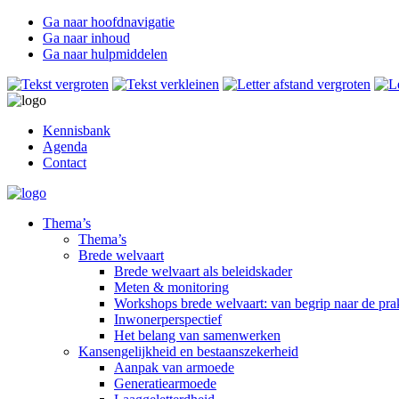
Ga naar hoofdnavigatie
Ga naar inhoud
Ga naar hulpmiddelen
Kennisbank
Agenda
Contact
Thema’s
Thema’s
Brede welvaart
Brede welvaart als beleidskader
Meten & monitoring
Workshops brede welvaart: van begrip naar de prak
Inwonerperspectief
Het belang van samenwerken
Kansengelijkheid en bestaanszekerheid
Aanpak van armoede
Generatiearmoede