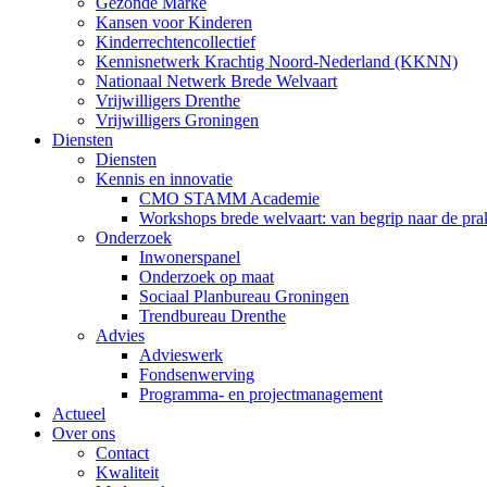
Gezonde Marke
Kansen voor Kinderen
Kinderrechtencollectief
Kennisnetwerk Krachtig Noord-Nederland (KKNN)
Nationaal Netwerk Brede Welvaart
Vrijwilligers Drenthe
Vrijwilligers Groningen
Diensten
Diensten
Kennis en innovatie
CMO STAMM Academie
Workshops brede welvaart: van begrip naar de prak
Onderzoek
Inwonerspanel
Onderzoek op maat
Sociaal Planbureau Groningen
Trendbureau Drenthe
Advies
Advieswerk
Fondsenwerving
Programma- en projectmanagement
Actueel
Over ons
Contact
Kwaliteit