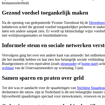
bestaanszekerheid.
Gezond voedsel toegankelijk maken
Na de opening van gedeputeerde Yvonne Turenhout bij de
Herenboer
initiatieven actief die gezond voedsel toegankelijker proberen te m
laten een andere aanpak zien. Er wordt op kleinschalige wijze voed
met welzijnsorganisaties en buurtinitiatieven.
Informele steun en sociale netwerken vers
Vervolgens ging het over een andere kant van armoede: het ontbreken
die het moeilijk hebben en laat zien hoe belangrijk sociale verbindin
Buurtgezinnen of een equivalent (zoals
steunouder
of
home-start
) act
webinar
van de Ooievaarsmoeders op woensdag 3 juni.
Samen sparen en praten over geld
Tot slot was er aandacht voor de spaarkringen van
Stichting Spaarkra
deelnemers die nieuw zijn in Nederland is dit een belangrijke manier 
bijvoorbeeld spaarkringen speciaal voor nieuwkomers, vrouwen en jo