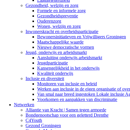
Laaggeletterdheid
Gezondheid, welzijn en zorg
Formele en informele zorg
Gezondheidspreventie
Ouderenzorg
Wonen, welzijn en zorg
Inwonerskracht en overheidsparticipatie
Bewonersinitiatieven en Vrijwilligers Groningen
Maatschappelijke waarde
Nieuwe democratische vormen
Jeugd, onderwijs en arbeidsmarkt
Aansluiting onderwijs arbeidsmarkt
Jeugdparticipatie
Kansengelijkheid in het onderwijs
Kwaliteit onderwijs
Inclusie en diversiteit
Monitoren van inclusie en beleid
Werken aan inclusie in de eigen organisatie of ove
Van smal naar breed ingestoken Lokale inclusie A
Voorkomen en aanpakken van discriminatie
Netwerken
Alliantie van Kracht | Samen tegen armoede
Bondgenootschap voor een geletterd Drenthe
C4Youth
Gezond Groningen