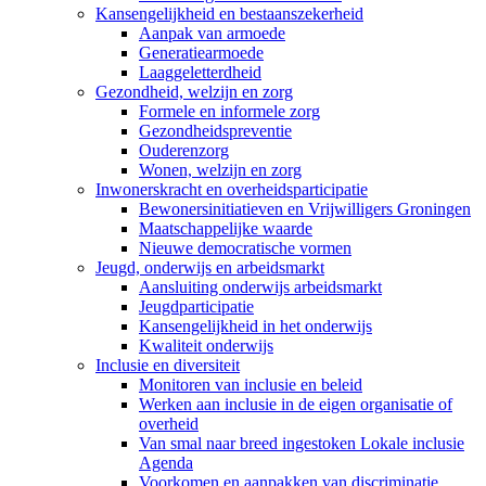
Kansengelijkheid en bestaanszekerheid
Aanpak van armoede
Generatiearmoede
Laaggeletterdheid
Gezondheid, welzijn en zorg
Formele en informele zorg
Gezondheidspreventie
Ouderenzorg
Wonen, welzijn en zorg
Inwonerskracht en overheidsparticipatie
Bewonersinitiatieven en Vrijwilligers Groningen
Maatschappelijke waarde
Nieuwe democratische vormen
Jeugd, onderwijs en arbeidsmarkt
Aansluiting onderwijs arbeidsmarkt
Jeugdparticipatie
Kansengelijkheid in het onderwijs
Kwaliteit onderwijs
Inclusie en diversiteit
Monitoren van inclusie en beleid
Werken aan inclusie in de eigen organisatie of
overheid
Van smal naar breed ingestoken Lokale inclusie
Agenda
Voorkomen en aanpakken van discriminatie