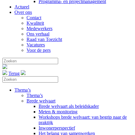
Programma- en projectmanagement
Actueel
Over ons
Contact
Kwaliteit
Medewerkers
Ons verhaal
Raad van Toezicht
Vacatures
Voor de pers
Terug
Thema’s
Thema’s
Brede welvaart
Brede welvaart als beleidskader
Meten & monitoring
Workshops brede welvaart: van begrip naar de
praktijk
Inwonerperspectief
Het belang van samenwerken