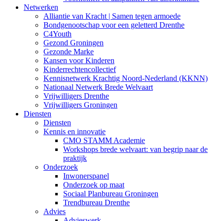
Netwerken
Alliantie van Kracht | Samen tegen armoede
Bondgenootschap voor een geletterd Drenthe
C4Youth
Gezond Groningen
Gezonde Marke
Kansen voor Kinderen
Kinderrechtencollectief
Kennisnetwerk Krachtig Noord-Nederland (KKNN)
Nationaal Netwerk Brede Welvaart
Vrijwilligers Drenthe
Vrijwilligers Groningen
Diensten
Diensten
Kennis en innovatie
CMO STAMM Academie
Workshops brede welvaart: van begrip naar de
praktijk
Onderzoek
Inwonerspanel
Onderzoek op maat
Sociaal Planbureau Groningen
Trendbureau Drenthe
Advies
Advieswerk