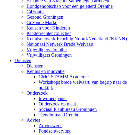
Alliantie van Kracht | Samen tegen armoede
Bondgenootschap voor een geletterd Drenthe
C4Youth
Gezond Groningen
Gezonde Marke
Kansen voor Kinderen
Kinderrechtencollectief
Kennisnetwerk Krachtig Noord-Nederland (KKNN)
Nationaal Netwerk Brede Welvaart
Vrijwilligers Drenthe
Vrijwilligers Groningen
Diensten
Diensten
Kennis en innovatie
CMO STAMM Academie
Workshops brede welvaart: van begrip naar de
praktijk
Onderzoek
Inwonerspanel
Onderzoek op maat
Sociaal Planbureau Groningen
Trendbureau Drenthe
Advies
Advieswerk
Fondsenwerving