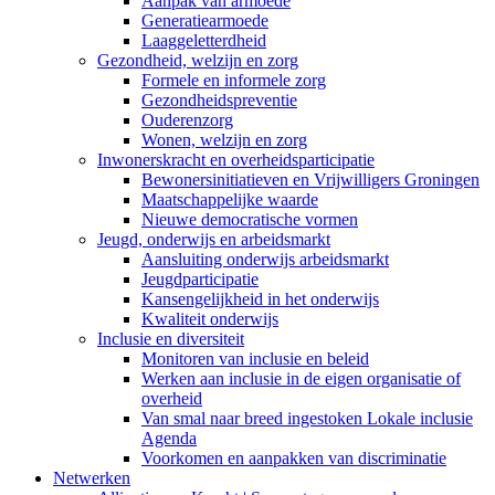
Aanpak van armoede
Generatiearmoede
Laaggeletterdheid
Gezondheid, welzijn en zorg
Formele en informele zorg
Gezondheidspreventie
Ouderenzorg
Wonen, welzijn en zorg
Inwonerskracht en overheidsparticipatie
Bewonersinitiatieven en Vrijwilligers Groningen
Maatschappelijke waarde
Nieuwe democratische vormen
Jeugd, onderwijs en arbeidsmarkt
Aansluiting onderwijs arbeidsmarkt
Jeugdparticipatie
Kansengelijkheid in het onderwijs
Kwaliteit onderwijs
Inclusie en diversiteit
Monitoren van inclusie en beleid
Werken aan inclusie in de eigen organisatie of
overheid
Van smal naar breed ingestoken Lokale inclusie
Agenda
Voorkomen en aanpakken van discriminatie
Netwerken