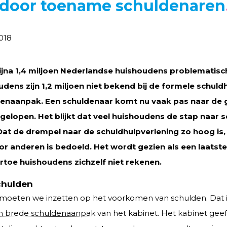
r door toename schuldenaren
018
jna 1,4 miljoen Nederlandse huishoudens problematisch
ens zijn 1,2 miljoen niet bekend bij de formele schuldhu
denaanpak.
Een schuldenaar komt nu vaak pas naar de g
n gelopen.
Het blijkt dat veel huishoudens de stap naar 
. Dat de drempel naar de schuldhulpverlening zo hoog 
or anderen is bedoeld. Het wordt gezien als een laatst
artoe huishoudens zichzelf niet rekenen.
chulden
 moeten we inzetten op het voorkomen van schulden. Dat i
an brede schuldenaanpak
van het kabinet. Het kabinet geeft