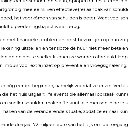
alingsachterstanden ontstaan, oplopen en resulteren in 
tgrondig mee eens. Een effectieve(re) aanpak van schulde
s goed, het voorkómen van schulden is beter. Want veel sc
uldhulpverleningstraject weer terug.
n met financiële problemen eerst bezuinigen op hun zorg
rekening uitstellen en tenslotte de huur niet meer betalen.
en op en des te sneller kunnen ze worden afbetaald. Hopel
impuls voor extra inzet op preventie en vroegsignalering.
 nóg eerder beginnen, namelijk voordat ze er zijn. Verlies
 die het huis uitgaan; life events die allemaal oorzaak ku
en sneller schulden maken. Je kunt alle mensen in deze si
st maken van de veranderende situatie, zodat ze er naar ku
de drie jaar 72 miljoen euro van het Rijk om de toegang to