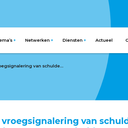
ema’s
Netwerken
Diensten
Actueel
O
Preventie en vroegsignalering van schulden nog belangrijker door toename schuldenaren
 vroegsignalering van schul