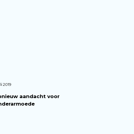
li 2019
nieuw aandacht voor
nderarmoede