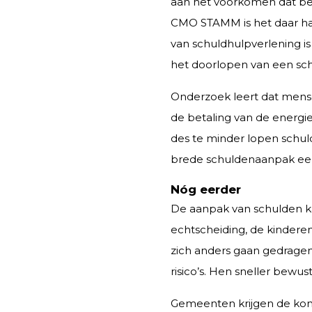
aan het voorkomen dat bet
CMO STAMM is het daar har
van schuldhulpverlening i
het doorlopen van een sch
Onderzoek leert dat mense
de betaling van de energie
des te minder lopen schuld
brede schuldenaanpak een 
Nóg eerder
De aanpak van schulden kan
echtscheiding, de kinderen
zich anders gaan gedragen 
risico’s. Hen sneller bewu
Gemeenten krijgen de komen