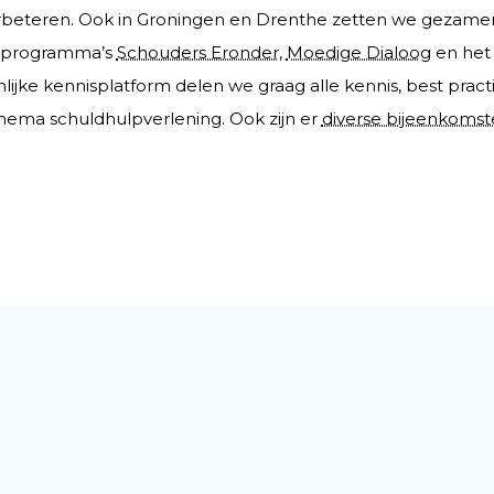
rbeteren. Ook in Groningen en Drenthe zetten we gezamenl
e programma’s
Schouders Eronder
,
Moedige Dialoog
en het
nlijke kennisplatform delen we graag alle kennis, best prac
hema schuldhulpverlening. Ook zijn er
diverse bijeenkoms