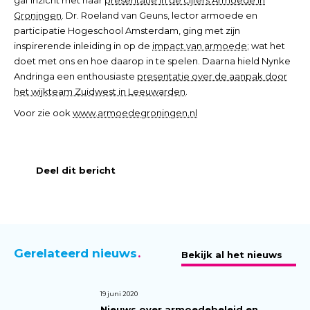
Groningen
. Dr. Roeland van Geuns, lector armoede en
participatie Hogeschool Amsterdam, ging met zijn
inspirerende inleiding in op de
impact van armoede
; wat het
doet met ons en hoe daarop in te spelen. Daarna hield Nynke
Andringa een enthousiaste
presentatie over de aanpak door
het wijkteam Zuidwest in Leeuwarden
.
Voor zie ook
www.armoedegroningen.nl
Deel dit bericht
Gerelateerd nieuws
Bekijk al het nieuws
19 juni 2020
Nieuws over armoedebeleid en