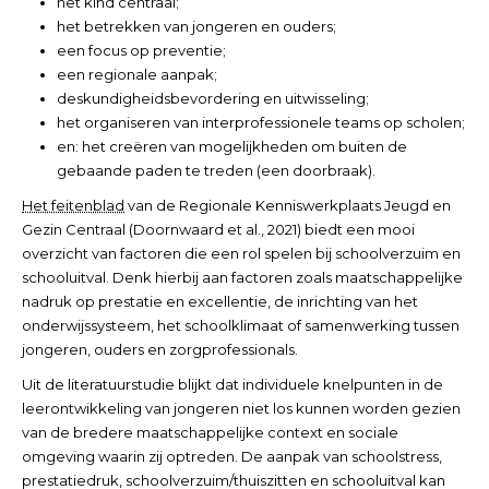
het kind centraal;
het betrekken van jongeren en ouders;
een focus op preventie;
een regionale aanpak;
deskundigheidsbevordering en uitwisseling;
het organiseren van interprofessionele teams op scholen;
en: het creëren van mogelijkheden om buiten de
gebaande paden te treden (een doorbraak).
Het feitenblad
van de Regionale Kenniswerkplaats Jeugd en
Gezin Centraal (Doornwaard et al., 2021) biedt een mooi
overzicht van factoren die een rol spelen bij schoolverzuim en
schooluitval. Denk hierbij aan factoren zoals maatschappelijke
nadruk op prestatie en excellentie, de inrichting van het
onderwijssysteem, het schoolklimaat of samenwerking tussen
jongeren, ouders en zorgprofessionals.
Uit de literatuurstudie blijkt dat individuele knelpunten in de
leerontwikkeling van jongeren niet los kunnen worden gezien
van de bredere maatschappelijke context en sociale
omgeving waarin zij optreden. De aanpak van schoolstress,
prestatiedruk, schoolverzuim/thuiszitten en schooluitval kan