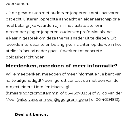
voorkomen.
Uit de gesprekken met ouders en jongeren komt naar voren
dat echt luisteren, oprechte aandacht en eigenaarschap drie
heel belangrijke waarden zijn. In het laatste atelier in
december gingen jongeren, ouders en professionals met
elkaar in gesprek om deze thema’s nader uit te diepen. Dit
leverde interessante en belangrijke inzichten op die we in het
atelier in januari nader gaan uitwerken tot concrete
oplossingsrichtingen.
Meedenken, meedoen of meer informatie?
Wil je meedenken, meedoen of meer informatie? Je bent van
harte uitgenodigd! Neem gerust contact op met een van de
projectleiders: Hermien Maarsingh
(
h.maarsingh@cmostamm.nl
of 06-46078333) of Wilco van der
Meer (
wilco.van.der.meer@ggd.groningen.nl
of 06-46291813).
Deel dit bericht