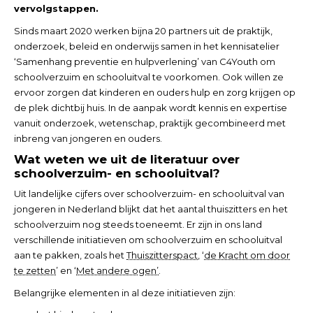
vervolgstappen.
Sinds maart 2020 werken bijna 20 partners uit de praktijk,
onderzoek, beleid en onderwijs samen in het kennisatelier
‘Samenhang preventie en hulpverlening’ van C4Youth om
schoolverzuim en schooluitval te voorkomen. Ook willen ze
ervoor zorgen dat kinderen en ouders hulp en zorg krijgen op
de plek dichtbij huis. In de aanpak wordt kennis en expertise
vanuit onderzoek, wetenschap, praktijk gecombineerd met
inbreng van jongeren en ouders.
Wat weten we uit de literatuur over
schoolverzuim- en schooluitval?
Uit landelijke cijfers over schoolverzuim- en schooluitval van
jongeren in Nederland blijkt dat het aantal thuiszitters en het
schoolverzuim nog steeds toeneemt. Er zijn in ons land
verschillende initiatieven om schoolverzuim en schooluitval
aan te pakken, zoals het
Thuiszitterspact
, ‘
de Kracht om door
te zetten
’ en ‘
Met andere ogen’
.
Belangrijke elementen in al deze initiatieven zijn: