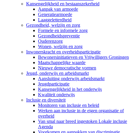
Kansengelijkheid en bestaanszekerheid
Aanpak van armoede
Generatiearmoede
Laaggeletterdheid
Gezondheid, welzijn en zorg
Formele en informele zorg
Gezondheidspreventie
Ouderenzorg
Wonen, welzijn en zorg
Inwonerskracht en overheidsparticipatie
Bewonersinitiatieven en Vrijwilligers Groningen
Maatschappelijke waarde
Nieuwe democratische vormen
Jeugd, onderwijs en arbeidsmarkt
Aansluiting onderwijs arbeidsmarkt
Jeugdparticipatie
Kansengelijkheid in het onderwijs
Kwaliteit onderwijs
Inclusie en diversiteit
Monitoren van inclusie en beleid
Werken aan inclusie in de eigen organisatie of
overheid
Van smal naar breed ingestoken Lokale inclusie
Agenda
Voorkomen en aanpakken van discriminatie