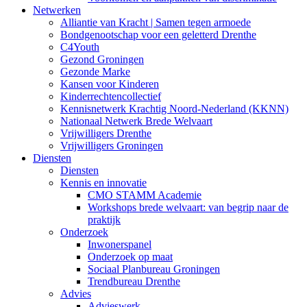
Netwerken
Alliantie van Kracht | Samen tegen armoede
Bondgenootschap voor een geletterd Drenthe
C4Youth
Gezond Groningen
Gezonde Marke
Kansen voor Kinderen
Kinderrechtencollectief
Kennisnetwerk Krachtig Noord-Nederland (KKNN)
Nationaal Netwerk Brede Welvaart
Vrijwilligers Drenthe
Vrijwilligers Groningen
Diensten
Diensten
Kennis en innovatie
CMO STAMM Academie
Workshops brede welvaart: van begrip naar de
praktijk
Onderzoek
Inwonerspanel
Onderzoek op maat
Sociaal Planbureau Groningen
Trendbureau Drenthe
Advies
Advieswerk