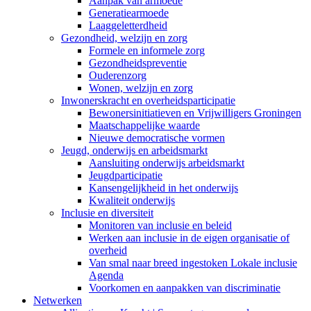
Aanpak van armoede
Generatiearmoede
Laaggeletterdheid
Gezondheid, welzijn en zorg
Formele en informele zorg
Gezondheidspreventie
Ouderenzorg
Wonen, welzijn en zorg
Inwonerskracht en overheidsparticipatie
Bewonersinitiatieven en Vrijwilligers Groningen
Maatschappelijke waarde
Nieuwe democratische vormen
Jeugd, onderwijs en arbeidsmarkt
Aansluiting onderwijs arbeidsmarkt
Jeugdparticipatie
Kansengelijkheid in het onderwijs
Kwaliteit onderwijs
Inclusie en diversiteit
Monitoren van inclusie en beleid
Werken aan inclusie in de eigen organisatie of
overheid
Van smal naar breed ingestoken Lokale inclusie
Agenda
Voorkomen en aanpakken van discriminatie
Netwerken