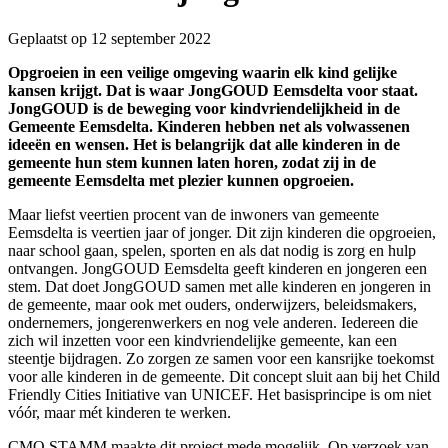
Geplaatst op 12 september 2022
Opgroeien in een veilige omgeving waarin elk kind gelijke
kansen krijgt. Dat is waar JongGOUD Eemsdelta voor staat.
JongGOUD is de beweging voor kindvriendelijkheid in de
Gemeente Eemsdelta. Kinderen hebben net als volwassenen
ideeën en wensen. Het is belangrijk dat alle kinderen in de
gemeente hun stem kunnen laten horen, zodat zij in de
gemeente Eemsdelta met plezier kunnen opgroeien.
Maar liefst veertien procent van de inwoners van gemeente
Eemsdelta is veertien jaar of jonger. Dit zijn kinderen die opgroeien,
naar school gaan, spelen, sporten en als dat nodig is zorg en hulp
ontvangen. JongGOUD Eemsdelta geeft kinderen en jongeren een
stem. Dat doet JongGOUD samen met alle kinderen en jongeren in
de gemeente, maar ook met ouders, onderwijzers, beleidsmakers,
ondernemers, jongerenwerkers en nog vele anderen. Iedereen die
zich wil inzetten voor een kindvriendelijke gemeente, kan een
steentje bijdragen. Zo zorgen ze samen voor een kansrijke toekomst
voor alle kinderen in de gemeente. Dit concept sluit aan bij het Child
Friendly Cities Initiative van UNICEF. Het basisprincipe is om niet
vóór, maar mét kinderen te werken.
CMO STAMM maakte dit project mede mogelijk. Op verzoek van