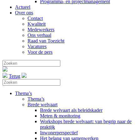
Programma- en projectmanagement
Actueel
Over ons
Contact
Kwaliteit
Medewerkers
Ons verhaal
Raad van Toezicht
Vacatures
Voor de pers
Terug
Thema’s
Thema’s
Brede welvaart
Brede welvaart als beleidskader
Meten & monitoring
Workshops brede welvaart: van begrip naar de
praktijk
Inwonerperspectief
Het belang van samenwerken