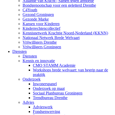
Alliantie van Kracht | Samen tegen armoede
Bondgenootschap voor een geletterd Drenthe
C4Youth
Gezond Groningen
Gezonde Marke
Kansen voor Kinderen
Kinderrechtencollectief
Kennisnetwerk Krachtig Noord-Nederland (KKNN)
Nationaal Netwerk Brede Welvaart
Vrijwilligers Drenthe
Vrijwilligers Groningen
Diensten
Diensten
Kennis en innovatie
CMO STAMM Academie
Workshops brede welvaart: van begrip naar de
praktijk
Onderzoek
Inwonerspanel
Onderzoek op maat
Sociaal Planbureau Groningen
Trendbureau Drenthe
Advies
Advieswerk
Fondsenwerving