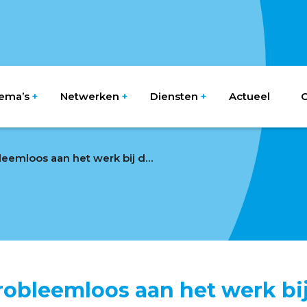
ema’s
Netwerken
Diensten
Actueel
O
Studenten probleemloos aan het werk bij de oosterburen
obleemloos aan het werk bi