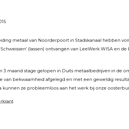
015
eiding metaal van Noorderpoort in Stadskanaal hebben vori
Schweissen’ (lassen) ontvangen van LeeWerk WISA en de K
 3 maand stage gelopen in Duits metaalbedrijven in de o
 van bekwaamheid afgelegd en met een geweldig resultaat
a kunnen ze probleemloos aan het werk bij onze oosterbu
rkrant