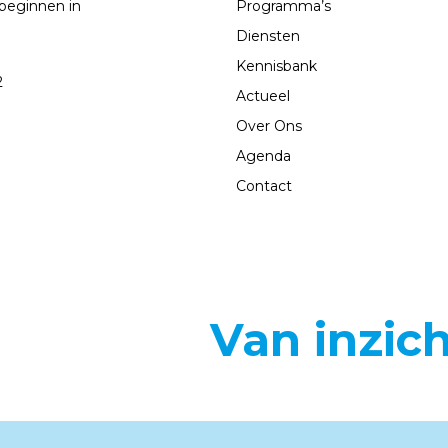
beginnen in
Programma’s
Diensten
Kennisbank
2
Actueel
Over Ons
Agenda
Contact
Van inzic