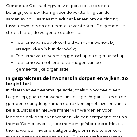
Gemeente Ooststellingwerf ziet participatie als een
belangrijke ontwikkeling voor de versterking van de
samenleving. Daarnaast biedt het kansen om de binding
tussen inwoners en gemeente te versterken. De gemeente
streeft hierbij de volgende doelen na:
Toename van betrokkenheid van hun inwoners bij
vraagstukken in hun dorp/wijk;
Toename van ervaren zeggenschap en eigenaarschap;
Toename van het lerend vermogen van de
gemeentelijke organisatie.
In gesprek met de inwoners in dorpen en wijken, zo
begint het
In plaats van een eenmalige actie, zoals bijvoorbeeld een
burgertop, gaan de inwoners, instellingen/organisaties en de
gemeente langdurig samen optrekken bij het invullen van het
beleid. Dat is een nieuwe manier van werken en voor
iedereen ook best even wennen. Via een campagne met als
thema ‘Samenleven’ zijn de mensen geïnformeerd. Met dit
thema worden inwoners uitgenodigd om mee te denken,
mee te praten en mee te doen. Zij weten het beste wat er