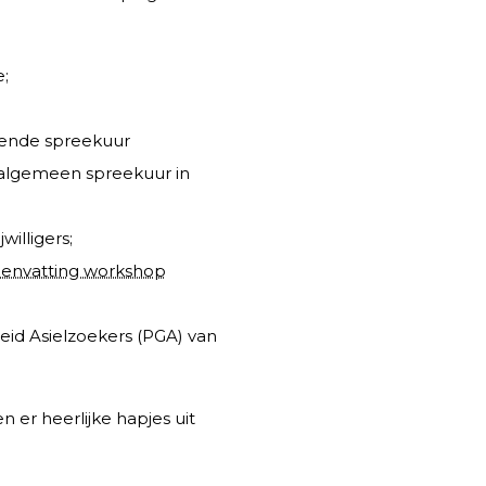
;
llende spreekuur
algemeen spreekuur in
willigers;
envatting workshop
id Asielzoekers (PGA) van
 er heerlijke hapjes uit