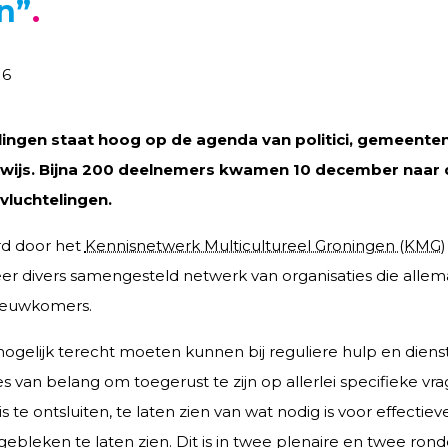
n”
16
elingen staat hoog op de agenda van politici, gemeenten,
rwijs. Bijna 200 deelnemers kwamen 10 december naar
 vluchtelingen.
rd door het
Kennisnetwerk Multicultureel Groningen (KMG)
 divers samengesteld netwerk van organisaties die allemaa
ieuwkomers.
ogelijk terecht moeten kunnen bij reguliere hulp en dienst
es van belang om toegerust te zijn op allerlei specifieke v
te ontsluiten, te laten zien van wat nodig is voor effectie
 gebleken te laten zien. Dit is in twee plenaire en twee ro