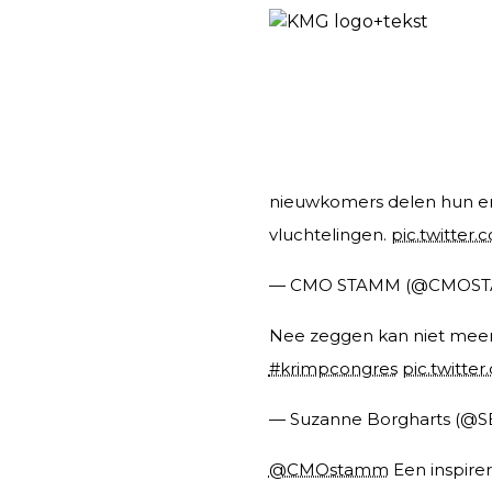
nieuwkomers delen hun er
vluchtelingen.
pic.twitter
— CMO STAMM (@CMOS
Nee zeggen kan niet meer, p
#krimpcongres
pic.twitte
— Suzanne Borgharts (@S
@CMOstamm
Een inspire