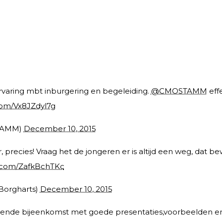
varing mbt inburgering en begeleiding.
@CMOSTAMM
effe
.com/Vx8JZdyl7g
TAMM)
December 10, 2015
recies! Vraag het de jongeren er is altijd een weg, dat bew
r.com/ZafkBchTKc
Borgharts)
December 10, 2015
rende bijeenkomst met goede presentaties,voorbeelden e