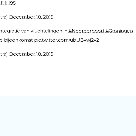
AlfHH95
tra)
December 10, 2015
ntegratie van vluchtelingen in
#Noorderpoort
#Groningen
de bijeenkomst
pic.twitter.com/ubUBvwj2v2
tra)
December 10, 2015