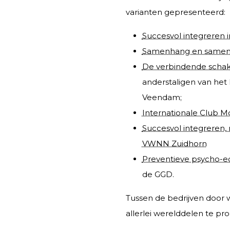
varianten gepresenteerd:
Succesvol integreren 
Samenhang en samenw
De verbindende schake
anderstaligen van he
Veendam;
Internationale Club 
Succesvol integreren,
VWNN Zuidhorn
Preventieve psycho-e
de GGD.
Tussen de bedrijven door w
allerlei werelddelen te pr