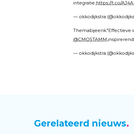
integratie
https://t.co/AJ4
— okkodijkstra (@okkodijks
Themabijeenk."Effectieve i
@CMOSTAMM
,inspireren
— okkodijkstra (@okkodijks
Gerelateerd nieuws