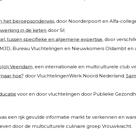
in het beroepsonderwijs
, door Noorderpoort en Alfa-college
erking in de keten
door Si!;
l, tussen specifieke en algemene expertise
, door verschi
t MJD, Bureau Vluchtelingen en Nieuwkomers Oldambt en 
Mo(o)i Veendam
, een internationale en multiculturele club vrij
 maar hoe?
door VluchtelingenWerk Noord Nederland;
Sam
ducatie
voor en door vluchtelingen door Publieke Gezondhe
as een rijk gevulde informatie markt te verkennen en waren
oeven door de multiculturele culinaire groep Vrouwkracht.